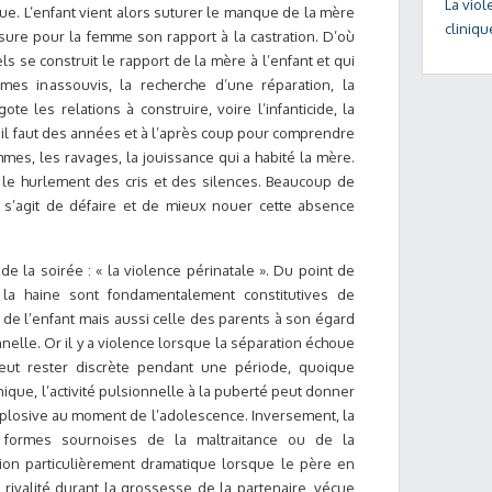
La vio
e. L’enfant vient alors suturer le manque de la mère
cliniqu
sure pour la femme son rapport à la castration. D’où
s se construit le rapport de la mère à l’enfant et qui
mes inassouvis, la recherche d’une réparation, la
gote les relations à construire, voire l’infanticide, la
is il faut des années et à l’après coup pour comprendre
es, les ravages, la jouissance qui a habité la mère.
s le hurlement des cris et des silences. Beaucoup de
l s’agit de défaire et de mieux nouer cette absence
de la soirée : « la violence périnatale ». Du point de
é, la haine sont fondamentalement constitutives de
 de l’enfant mais aussi celle des parents à son égard
elle. Or il y a violence lorsque la séparation échoue
 peut rester discrète pendant une période, quoique
annique, l’activité pulsionnelle à la puberté peut donner
losive au moment de l’adolescence. Inversement, la
 formes sournoises de la maltraitance ou de la
on particulièrement dramatique lorsque le père en
la rivalité durant la grossesse de la partenaire, vécue