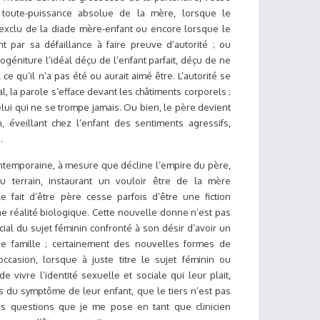
toute-puissance absolue de la mère, lorsque le
t exclu de la diade mère-enfant ou encore lorsque le
t par sa défaillance à faire preuve d’autorité ; ou
ogéniture l’idéal déçu de l’enfant parfait, déçu de ne
 ce qu’il n’a pas été ou aurait aimé être. L’autorité se
al, la parole s’efface devant les châtiments corporels ;
celui qui ne se trompe jamais. Ou bien, le père devient
, éveillant chez l’enfant des sentiments agressifs,
.
contemporaine, à mesure que décline l’empire du père,
u terrain, instaurant un vouloir être de la mère
e fait d’être père cesse parfois d’être une fiction
e réalité biologique. Cette nouvelle donne n’est pas
al du sujet féminin confronté à son désir d’avoir un
ne famille ; certainement des nouvelles formes de
ccasion, lorsque à juste titre le sujet féminin ou
 vivre l’identité sexuelle et sociale qui leur plait,
ais du symptôme de leur enfant, que le tiers n’est pas
es questions que je me pose en tant que clinicien