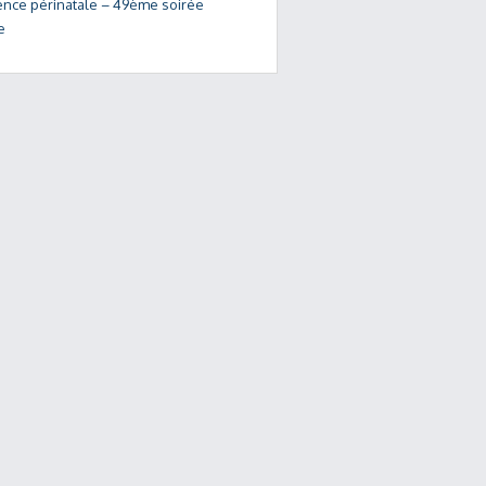
lence périnatale – 49ème soirée
e