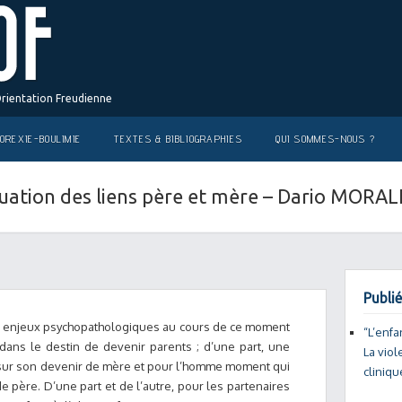
Orientation Freudienne
OREXIE-BOULIMIE
TEXTES & BIBLIOGRAPHIES
QUI SOMMES-NOUS ?
uation des liens père et mère – Dario MORAL
Publié
s enjeux psychopathologiques au cours de ce moment
“L’enfa
 dans le destin de devenir parents ; d’une part, une
La vio
n sur son devenir de mère et pour l’homme moment qui
cliniqu
de père. D’une part et de l’autre, pour les partenaires