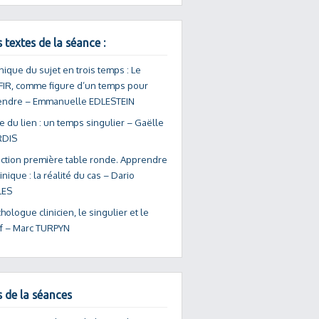
 textes de la séance :
nique du sujet en trois temps : Le
FIR, comme figure d’un temps pour
ndre – Emmanuelle EDLESTEIN
e du lien : un temps singulier – Gaëlle
RDIS
uction première table ronde. Apprendre
linique : la réalité du cas – Dario
ES
hologue clinicien, le singulier et le
if – Marc TURPYN
s de la séances