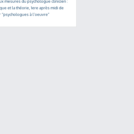
ux mesures du psychologue clinicien :
ique et la théorie, 1ere après midi de
er “psychologues à l’oeuvre”