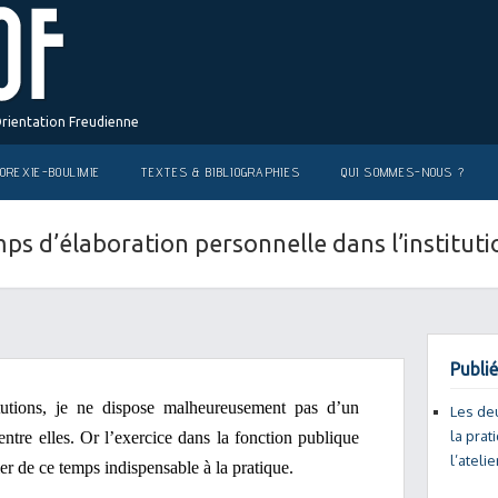
Orientation Freudienne
OREXIE-BOULIMIE
TEXTES & BIBLIOGRAPHIES
QUI SOMMES-NOUS ?
mps d’élaboration personnelle dans l’institut
Publié
tutions, je ne dispose malheureusement pas d’un
Les de
la prat
tre elles. Or l’exercice dans la fonction publique
l’ateli
er de ce temps indispensable à la pratique.