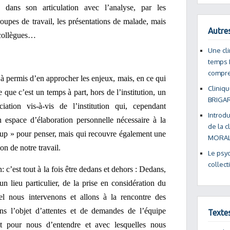
 dans son articulation avec l’analyse, par les
roupes de travail, les présentations de malade, mais
Autres
 collègues…
Une cli
temps 
compre
jà permis d’en approcher les enjeux, mais, en ce qui
Cliniqu
 que c’est un temps à part, hors de l’institution, un
BRIGA
ation vis-à-vis de l’institution qui, cependant
Introd
n espace d’élaboration personnelle nécessaire à la
de la c
oup » pour penser, mais qui recouvre également une
MORAL
on de notre travail.
Le psyc
collect
: c’est tout à la fois être dedans et dehors : Dedans,
un lieu particulier, de la prise en considération du
el nous intervenons et allons à la rencontre des
ons l’objet d’attentes et de demandes de l’équipe
Texte
it pour nous d’entendre et avec lesquelles nous