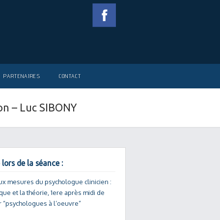
PARTENAIRES
CONTACT
ion – Luc SIBONY
 lors de la séance :
ux mesures du psychologue clinicien :
ique et la théorie, 1ere après midi de
er “psychologues à l’oeuvre”