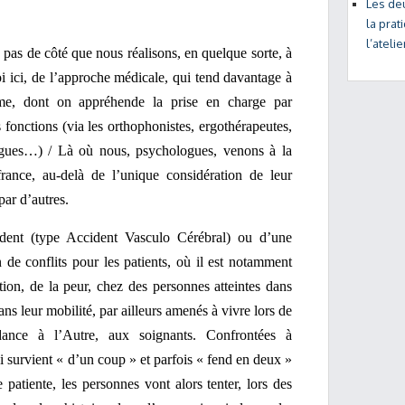
Les de
la prat
l’ateli
 pas de côté que nous réalisons, en quelque sorte, à
moi ici, de l’approche médicale, qui tend davantage à
me, dont on appréhende la prise en charge par
 fonctions (via les orthophonistes, ergothérapeutes,
ogues…) / Là où nous, psychologues, venons à la
rance, au-delà de l’unique considération de leur
par d’autres.
dent (type Accident Vasculo Cérébral) ou d’une
n de conflits pour les patients, où il est notamment
ation, de la peur, chez des personnes atteintes dans
ns leur mobilité, par ailleurs amenés à vivre lors de
ndance à l’Autre, aux soignants. Confrontées à
ui survient « d’un coup » et parfois « fend en deux »
 patiente, les personnes vont alors tenter, lors des