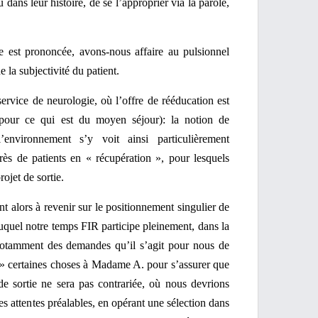
u dans leur histoire, de se l’approprier via la parole,
le est prononcée, avons-nous affaire au pulsionnel
 la subjectivité du patient.
service de neurologie, où l’offre de rééducation est
(pour ce qui est du moyen séjour): la notion de
’environnement s’y voit ainsi particulièrement
rès de patients en « récupération », pour lesquels
rojet de sortie.
t alors à revenir sur le positionnement singulier de
duquel notre temps FIR participe pleinement, dans la
otamment des demandes qu’il s’agit pour nous de
re » certaines choses à Madame A. pour s’assurer que
e sortie ne sera pas contrariée, où nous devrions
es attentes préalables, en opérant une sélection dans