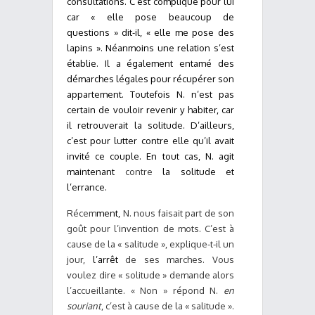
consultations. C’est compliqué pour lui
car « elle pose beaucoup de
questions » dit-il, « elle me pose des
lapins ». Néanmoins une relation s’est
établie. Il a également entamé des
démarches légales pour récupérer son
appartement. Toutefois N. n’est pas
certain de vouloir revenir y habiter, car
il retrouverait la solitude. D’ailleurs,
c’est pour lutter contre elle qu’il avait
invité ce couple. En tout cas, N. agit
maintenant
contre
la solitude et
l’errance.
Récem
ment,
N. nous faisait part de son
goût pour l’invention de mots. C’est à
cause de la « salitude », explique-t-il un
jour,
l’arrêt
de ses marches. Vous
voulez dire « solitude » demande alors
l’accueillante. « Non » répond N.
en
souriant
, c’est à cause de la « salitude ».