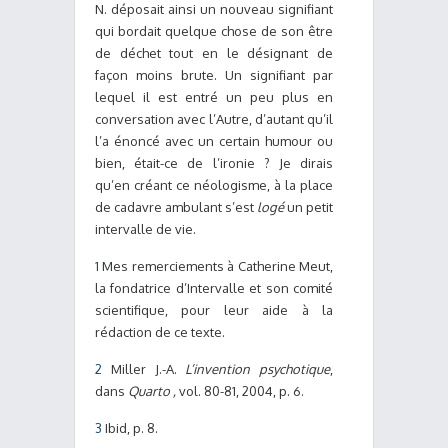
N. déposait ainsi un nouveau signifiant
qui bordait quelque chose de son être
de déchet tout en le désignant de
façon moins brute. Un signifiant par
lequel il est entré un peu plus en
conversation avec l’Autre, d’autant qu’il
l’a énoncé avec un certain humour ou
bien, était-ce de l’ironie ? Je dirais
qu’en créant ce néologisme, à la place
de cadavre ambulant s’est
logé
un petit
intervalle de vie.
1
Mes remerciements à Catherine Meut,
la fondatrice d’Intervalle et son comité
scientifique, pour leur aide à la
rédaction de ce texte.
2
Miller J.-A.
L’invention psychotique
,
dans
Quarto ,
vol. 80-81, 2004, p. 6.
3
Ibid, p. 8.