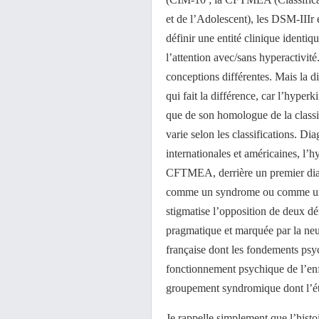
et de l’Adolescent), les DSM-IIIr 
définir une entité clinique identi
l’attention avec/sans hyperactivité
conceptions différentes. Mais la dif
qui fait la différence, car l’hyp
que de son homologue de la classif
varie selon les classifications. Dia
internationales et américaines, l’h
CFTMEA, derrière un premier diagn
comme un syndrome ou comme u
stigmatise l’opposition de deux d
pragmatique et marquée par la neur
française dont les fondements ps
fonctionnement psychique de l’enfa
groupement syndromique dont l’étio
Je rappelle simplement que l’histo