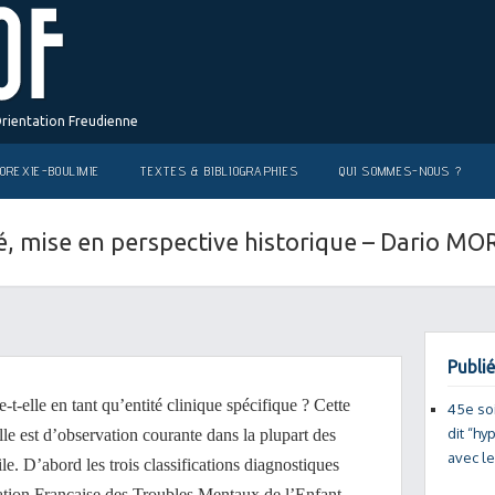
Orientation Freudienne
OREXIE-BOULIMIE
TEXTES & BIBLIOGRAPHIES
QUI SOMMES-NOUS ?
ité, mise en perspective historique – Dario M
Publié
-t-elle en tant qu’entité clinique spécifique ? Cette
45e so
dit “hy
elle est d’observation courante dans la plupart des
avec l
ile. D’abord les trois classifications diagnostiques
ion Française des Troubles Mentaux de l’Enfant