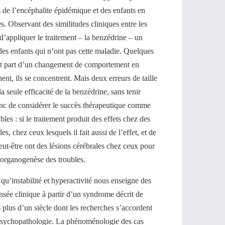
s de l’encéphalite épidémique et des enfants en
les. Observant des similitudes cliniques entre les
 d’appliquer le traitement – la benzédrine – un
des enfants qui n’ont pas cette maladie. Quelques
ont part d’un changement de comportement en
nnent, ils se concentrent. Mais deux erreurs de taille
a seule efficacité de la benzédrine, sans tenir
onc de considérer le succès thérapeutique comme
es : si le traitement produit des effets chez des
es, chez ceux lesquels il fait aussi de l’effet, et de
ut-être ont des lésions cérébrales chez ceux pour
’organogenèse des troubles.
qu’instabilité et hyperactivité nous enseigne des
nsée clinique à partir d’un syndrome décrit de
s plus d’un siècle dont les recherches s’accordent
t psychopathologie. La phénoménologie des cas