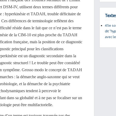
et DSM-IV, utilisent deux termes différents pour
que : hyperkinésie et TADAH, trouble déficitaire de
Texte
. Ces différences de terminologie reflètent des
45e so
ficulté réside dans le fait que ce n’est pas le terme
dit “hy
erkinésie de la CIM-10 est plus proche du TADAH
avec l
ication française, mais la position de ce diagnostic
gnostic principal pour les classifications
yperkinésie est un diagnostic secondaire dans la
ostic structurel ! Le trouble peut être considéré
n symptôme. Grosso modo le concept de TADAH
émarches : la démarche anglo-saxonne qui se veut
obiologie, et la démarche de la psychiatrie
ychodynamiques tendent à percevoir le
nt dans sa globalité et à ne pas se focaliser sur un
logie peut être multifactorielle.
ire d’un terme est toujours traversée par des