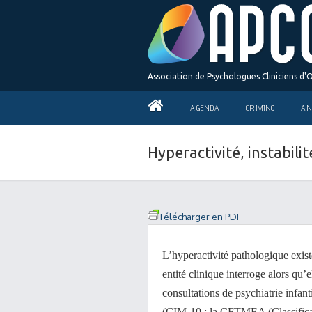
Association de Psychologues Cliniciens d'
AGENDA
CRIMINO
AN
Hyperactivité, instabil
Télécharger en PDF
L’hyperactivité pathologique existe
entité clinique interroge alors qu’
consultations de psychiatrie infant
(CIM-10 ; la CFTMEA (Classificat