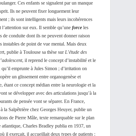
oulanger. Ces enfants se signalent par un manque
esprit. Ils ne peuvent fixer longuement leur
ent ; ils sont intelligents mais leurs incohérences
nt l’attention sur eux. Il semble qu’une
force
les
s de conduite dont ils ne peuvent donner raison
es instables de point de vue mental. Mais deux
rt, publie à Toulouse sa thèse sur
L’étude des
 l’adolescent
, il reprend le concept d’instabilité et le
l qu’il emprunte à Jules Simon ; d’irritation on
s’opère un glissement entre organogenèse et
le, étant ce concept médian entre la neurologie et la
vont se développer avec des articulations jusqu’à la
urants de pensée vont se séparer. En France,
 la Salpêtrière chez Georges Heuyer, publie un
tions de Pierre Mâle, texte remarquable sur le plan
e atlantique, Charles Bradley publia en 1937, un
où il exerçait, il accueillait deux types de patients :