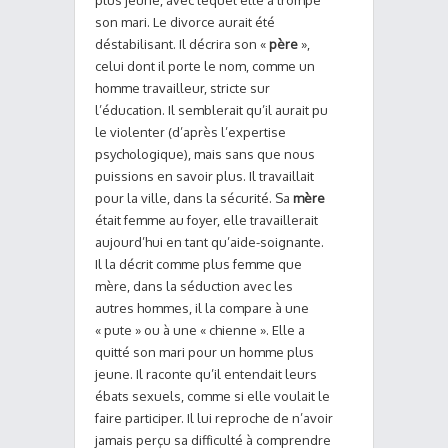
plus jeune, avec lequel elle a trompé
son mari. Le divorce aurait été
déstabilisant. Il décrira son «
père
»,
celui dont il porte le nom, comme un
homme travailleur, stricte sur
l’éducation. Il semblerait qu’il aurait pu
le violenter (d’après l’expertise
psychologique), mais sans que nous
puissions en savoir plus. Il travaillait
pour la ville, dans la sécurité. Sa
mère
était femme au foyer, elle travaillerait
aujourd’hui en tant qu’aide-soignante.
Il la décrit comme plus femme que
mère, dans la séduction avec les
autres hommes, il la compare à une
« pute » ou à une « chienne ». Elle a
quitté son mari pour un homme plus
jeune. Il raconte qu’il entendait leurs
ébats sexuels, comme si elle voulait le
faire participer. Il lui reproche de n’avoir
jamais perçu sa difficulté à comprendre