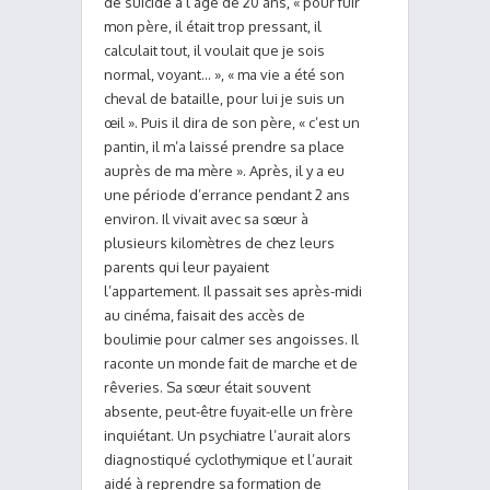
de suicide à l’âge de 20 ans, « pour fuir
mon père, il était trop pressant, il
calculait tout, il voulait que je sois
normal, voyant… », « ma vie a été son
cheval de bataille, pour lui je suis un
œil ». Puis il dira de son père, « c’est un
pantin, il m’a laissé prendre sa place
auprès de ma mère ». Après, il y a eu
une période d’errance pendant 2 ans
environ. Il vivait avec sa sœur à
plusieurs kilomètres de chez leurs
parents qui leur payaient
l’appartement. Il passait ses après-midi
au cinéma, faisait des accès de
boulimie pour calmer ses angoisses. Il
raconte un monde fait de marche et de
rêveries. Sa sœur était souvent
absente, peut-être fuyait-elle un frère
inquiétant. Un psychiatre l’aurait alors
diagnostiqué cyclothymique et l’aurait
aidé à reprendre sa formation de