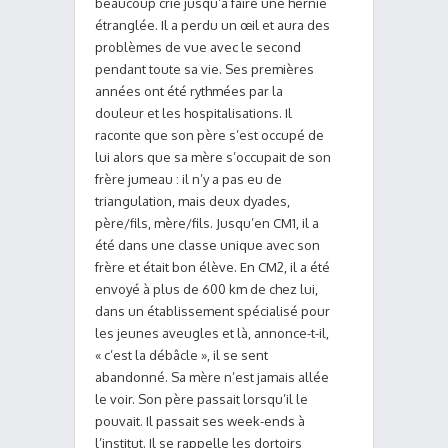
beaucoup crié jusqu’à faire une hernie
étranglée. Il a perdu un œil et aura des
problèmes de vue avec le second
pendant toute sa vie. Ses premières
années ont été rythmées par la
douleur et les hospitalisations. Il
raconte que son père s’est occupé de
lui alors que sa mère s’occupait de son
frère jumeau : il n’y a pas eu de
triangulation, mais deux dyades,
père/fils, mère/fils. Jusqu’en CM1, il a
été dans une classe unique avec son
frère et était bon élève. En CM2, il a été
envoyé à plus de 600 km de chez lui,
dans un établissement spécialisé pour
les jeunes aveugles et là, annonce-t-il,
« c’est la débâcle », il se sent
abandonné. Sa mère n’est jamais allée
le voir. Son père passait lorsqu’il le
pouvait. Il passait ses week-ends à
l’institut. Il se rappelle les dortoirs