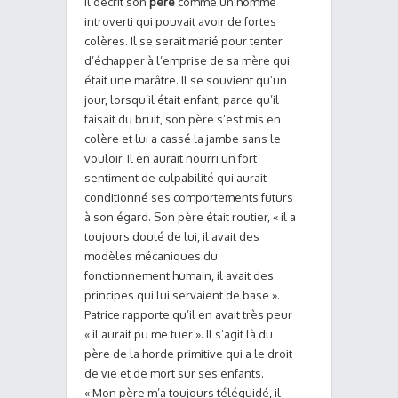
Il décrit son
père
comme un homme
introverti qui pouvait avoir de fortes
colères. Il se serait marié pour tenter
d’échapper à l’emprise de sa mère qui
était une marâtre. Il se souvient qu’un
jour, lorsqu’il était enfant, parce qu’il
faisait du bruit, son père s’est mis en
colère et lui a cassé la jambe sans le
vouloir. Il en aurait nourri un fort
sentiment de culpabilité qui aurait
conditionné ses comportements futurs
à son égard. Son père était routier, « il a
toujours douté de lui, il avait des
modèles mécaniques du
fonctionnement humain, il avait des
principes qui lui servaient de base ».
Patrice rapporte qu’il en avait très peur
« il aurait pu me tuer ». Il s’agit là du
père de la horde primitive qui a le droit
de vie et de mort sur ses enfants.
« Mon père m’a toujours téléguidé, il