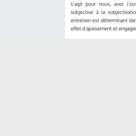
s’agit pour nous, avec l’ou
subjective à la subjectivat
entretien est déterminant dans
effet d’apaisement et engager 
Les urgences subjectives peuv
Sur le mode obsessionnel : 
dit : « aidez moi, j’ai peur
ordonnances…je vérifie sans 
même les plus simples… en ren
d’avoir pu faire une erreur po
Sur le mode phobique : un pat
peux plus conduire sur l’auto
de panique…je ne peux plus pr
j’en cherche un autre près de