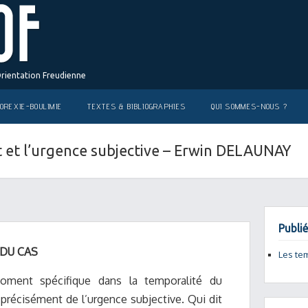
Orientation Freudienne
OREXIE-BOULIMIE
TEXTES & BIBLIOGRAPHIES
QUI SOMMES-NOUS ?
 et l’urgence subjective – Erwin DELAUNAY
Publié
 DU CAS
Les te
moment spécifique dans la temporalité du
s précisément de l’urgence subjective. Qui dit