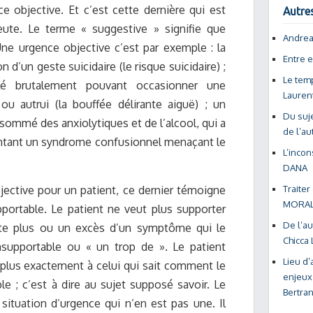
e objective. Et c’est cette dernière qui est
Autres
ute. Le terme « suggestive » signifie que
Andrea
Une urgence objective c’est par exemple : la
Entre 
 d’un geste suicidaire (le risque suicidaire) ;
Le tem
allé brutalement pouvant occasionner une
Laure
ou autrui (la bouffée délirante aiguë) ; un
Du suj
sommé des anxiolytiques et de l’alcool, qui a
de l’au
entant un syndrome confusionnel menaçant le
L’incon
DANA
jective pour un patient, ce dernier témoigne
Traiter
MORAL
ortable. Le patient ne veut plus supporter
De l’au
rte plus ou un excès d’un symptôme qui le
Chicca
insupportable ou « un trop de ». Le patient
Lieu d’
 plus exactement à celui qui sait comment le
enjeux 
ble ; c’est à dire au sujet supposé savoir. Le
Bertra
situation d’urgence qui n’en est pas une. Il