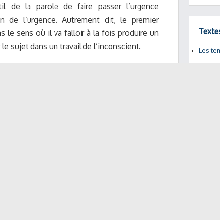
til de la parole de faire passer l’urgence
ion de l’urgence. Autrement dit, le premier
Texte
 le sens où il va falloir à la fois produire un
le sujet dans un travail de l’inconscient.
Les te
ent se présenter de différentes manières :
une interne en médecine me consulte et me
 de faire des erreurs dans la rédaction des
arrêt dans le vidal toutes les prescriptions
trant du travail, je suis obsédée par l’idée
uvant entraîner la mort d’un de mes patients»
ient s’exprime ainsi « c’est terrible, je ne
route ou sur le périphérique… j’ai des crises
endre la voiture…j’ai dû arrêter mon travail…
 chez moi »