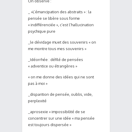
On observe :
_ »L’émancipation des abstraits » : la
pensée se libère sous forme
« indifférenciée », c’est l’hallucination
psychique pure
_le dévidage muet des souvenirs « on
me montre tous mes souvenirs »
_Idéorrhée : défilé de pensées
« adventice ou étrangères »
« on me donne des idées qui ne sont
pas à moi »
_disparition de pensée, oublis, vide,
perplexité
_aprosexie « impossibilité de se
concentrer sur une idée « ma pensée
est toujours dispersée »