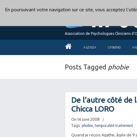
En poursuivant votre navigation sur ce site, vous acceptez l’uti
Association de Psychologues Cliniciens d'
AGENDA
CRIMINO
AN
Posts Tagged
phobie
De l’autre côté de 
Chicca LORO
On 14 June 2008
/
Tags:
phobie
,
temporalité traitement
Quand je reçois Agathe, âgée de 9 a