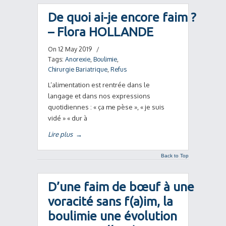
De quoi ai-je encore faim ?
– Flora HOLLANDE
On 12 May 2019
/
Tags:
Anorexie
,
Boulimie
,
Chirurgie Bariatrique
,
Refus
L’alimentation est rentrée dans le
langage et dans nos expressions
quotidiennes : « ça me pèse », « je suis
vidé » « dur à
Lire plus
→
Back to Top
D’une faim de bœuf à une
voracité sans f(a)im, la
boulimie une évolution