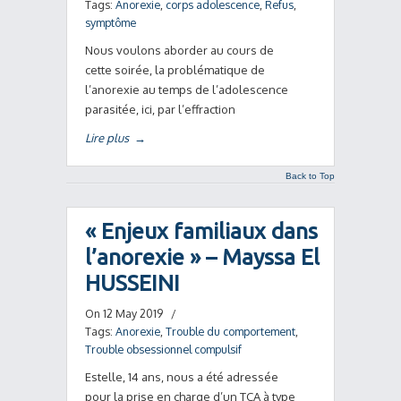
Tags:
Anorexie
,
corps adolescence
,
Refus
,
symptôme
Nous voulons aborder au cours de
cette soirée, la problématique de
l’anorexie au temps de l’adolescence
parasitée, ici, par l’effraction
Lire plus
→
Back to Top
« Enjeux familiaux dans
l’anorexie » – Mayssa El
HUSSEINI
On 12 May 2019
/
Tags:
Anorexie
,
Trouble du comportement
,
Trouble obsessionnel compulsif
Estelle, 14 ans, nous a été adressée
pour la prise en charge d’un TCA à type