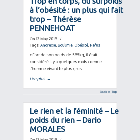
Trop en corps, du surpoids
à l’obésité : un plus qui fait
trop – Thérèse
PENNEHOAT
On 12 May 2019
/
Tags:
Anorexie
,
Boulimie
,
Obésité
,
Refus
« Fort de son poids de 595kg, il était
considéré il y a quelques mois comme
l’homme vivant le plus gros
Lire plus
→
Back to Top
Le rien et la féminité – Le
poids du rien – Dario
MORALES
On 12 May 2019
/