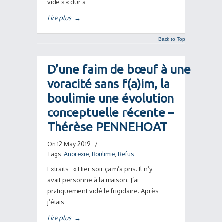
vidé » « dur à
Lire plus
→
Back to Top
D’une faim de bœuf à une
voracité sans f(a)im, la
boulimie une évolution
conceptuelle récente –
Thérèse PENNEHOAT
On 12 May 2019
/
Tags:
Anorexie
,
Boulimie
,
Refus
Extraits : « Hier soir ça m’a pris. Il n’y
avait personne à la maison. J’ai
pratiquement vidé le frigidaire. Après
j’étais
Lire plus
→