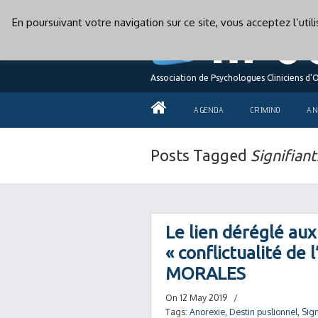
En poursuivant votre navigation sur ce site, vous acceptez l’uti
Association de Psychologues Cliniciens d'
AGENDA
CRIMINO
AN
Posts Tagged
Signifiant
Le lien déréglé aux
« conflictualité de 
MORALES
On 12 May 2019
/
Tags:
Anorexie
,
Destin puslionnel
,
Sign