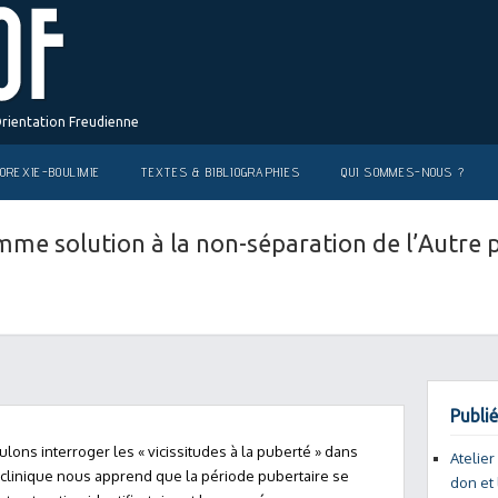
Orientation Freudienne
OREXIE-BOULIMIE
TEXTES & BIBLIOGRAPHIES
QUI SOMMES-NOUS ?
me solution à la non-séparation de l’Autre 
Publié
lons interroger les « vicissitudes à la puberté » dans
Atelier
 clinique nous apprend que la période pubertaire se
don et 