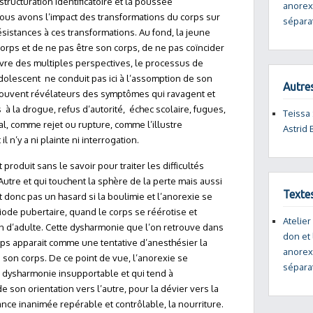
structuration identificatoire et la poussée
anorex
ous avons l’impact des transformations du corps sur
séparat
istances à ces transformations. Au fond, la jeune
n corps et de ne pas être son corps, de ne pas coïncider
uvre des multiples perspectives, le processus de
dolescent ne conduit pas ici à l’assomption de son
Autres
 souvent révélateurs des symptômes qui ravagent et
s à la drogue, refus d’autorité, échec scolaire, fugues,
Teissa 
cal, comme rejet ou rupture, comme l’illustre
Astrid
l n’y a ni plainte ni interrogation.
t produit sans le savoir pour traiter les difficultés
Autre et qui touchent la sphère de la perte mais aussi
Texte
t donc pas un hasard si la boulimie et l’anorexie se
ode pubertaire, quand le corps se réérotise et
Atelier
ion d’adulte. Cette dysharmonie que l’on retrouve dans
don et 
rps apparait comme une tentative d’anesthésier la
anorex
e son corps. De ce point de vue, l’anorexie se
séparat
 dysharmonie insupportable et qui tend à
 son orientation vers l’autre, pour la dévier vers la
nce inanimée repérable et contrôlable, la nourriture.