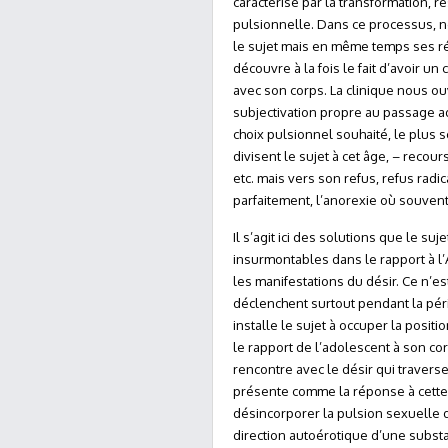
caractérise par la transformation, re
pulsionnelle. Dans ce processus, n
le sujet mais en même temps ses rés
découvre à la fois le fait d’avoir u
avec son corps. La clinique nous o
subjectivation propre au passage a
choix pulsionnel souhaité, le plus
divisent le sujet à cet âge, – recour
etc. mais vers son refus, refus radi
parfaitement, l’anorexie où souvent i
Il s’agit ici des solutions que le suje
insurmontables dans le rapport à l’
les manifestations du désir. Ce n’es
déclenchent surtout pendant la péri
installe le sujet à occuper la posit
le rapport de l’adolescent à son co
rencontre avec le désir qui travers
présente comme la réponse à cette
désincorporer la pulsion sexuelle de
direction autoérotique d’une substa