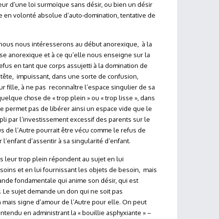
reur d’une loi surmoïque sans désir, ou bien un désir
e en volonté absolue d’auto-domination, tentative de
 nous nous intéresserons au début anorexique, à la
se anorexique et à ce qu’elle nous enseigne sur la
efus en tant que corps assujetti à la domination de
entête, impuissant, dans une sorte de confusion,
r fille, à ne pas reconnaître l’espace singulier de sa
 quelque chose de « trop plein » ou « trop lisse », dans
 ne permet pas de libérer ainsi un espace vide que le
pli par l’investissement excessif des parents sur le
us de l’Autre pourrait être vécu comme le refus de
 l’enfant d’assentir à sa singularité d’enfant.
s leur trop plein répondent au sujet en lui
oins et en lui fournissant les objets de besoin, mais
nde fondamentale qui anime son désir, qui est
 Le sujet demande un don qui ne soit pas
 mais signe d’amour de l’Autre pour elle. On peut
ntendu en administrant la « bouillie asphyxiante » –