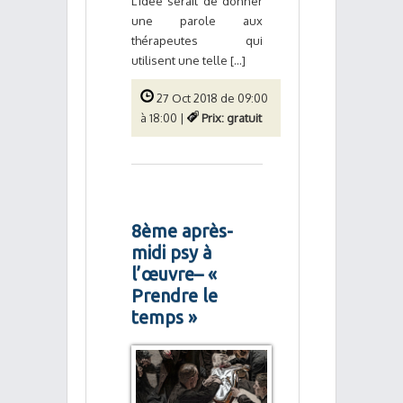
L’idée serait de donner
une parole aux
thérapeutes qui
utilisent une telle [...]
27 Oct 2018 de 09:00
à 18:00 |
Prix: gratuit
8ème après-
midi psy à
l’œuvre– «
Prendre le
temps »