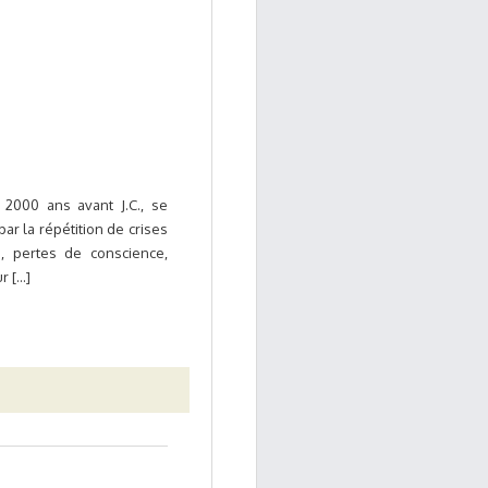
 2000 ans avant J.C., se
par la répétition de crises
s, pertes de conscience,
[...]