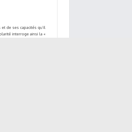
 et de ses capacités qu’il
arité interroge ainsi la «
sation subjective, pouvant
e clinique
l serait le leitmotiv des