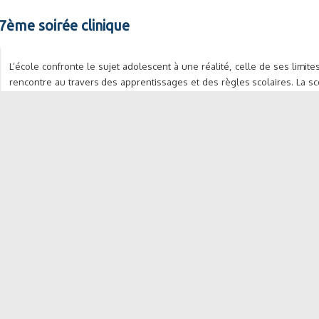
37ème soirée clinique
L’école confronte le sujet adolescent à une réalité, celle de ses limites
rencontre au travers des apprentissages et des règles scolaires. La scol
solidité » et dévoile les « fragilités », voire une certaine désorgani
relever de la psychiatrie, [...]
2:30 |
Prix: gratuit
adolescent "Pouvoir à l'adolescence" - 36ème soiré
Se prendre pour un super héros et « pouvoir agir » à sa guise ; te