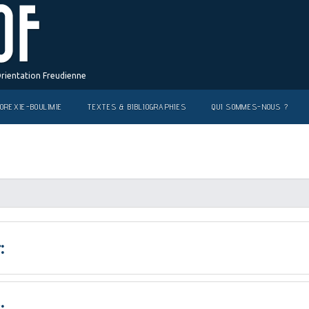
Orientation Freudienne
OREXIE-BOULIMIE
TEXTES & BIBLIOGRAPHIES
QUI SOMMES-NOUS ?
:
: