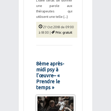
L’idée serait de donner
une parole aux
thérapeutes qui
utilisent une telle [...]
27 Oct 2018 de 09:00
à 18:00 |
Prix: gratuit
8ème après-
midi psy à
l’œuvre– «
Prendre le
temps »