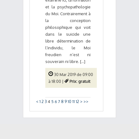
examiné ici, la formation
et la psychopathologie
du Moi. Contrairement à
la conception
philosophique qui voit
dans le suicide une
libre détermination de
l’individu, le Moi
freudien n’est ni
souverain ni libre. [...]
30 Mar 2019 de 09:00
à 18:00 |
Prix: gratuit
<
1
2
3
4
5
6
7
8
9
10
11
12
>
>>
© 2016
PradenCo
|
Contactez-nous
|
CGU
Back to Top