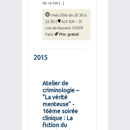
de ce fait [...]
1 Feb 2016 de 20:30 à
22:30 |
ACF-IDF – 31
rue de Navarin 75009
Paris
Prix: gratuit
2015
Atelier de
criminologie –
"La vérité
menteuse" -
16ème soirée
clinique : La
fiction du