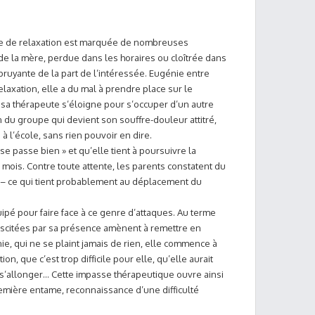
upe de relaxation est marquée de nombreuses
de la mère, perdue dans les horaires ou cloîtrée dans
bruyante de la part de l’intéressée. Eugénie entre
elaxation, elle a du mal à prendre place sur le
 sa thérapeute s’éloigne pour s’occuper d’un autre
on du groupe qui devient son souffre-douleur attitré,
 l’école, sans rien pouvoir en dire.
 se passe bien » et qu’elle tient à poursuivre la
 mois. Contre toute attente, les parents constatent du
 – ce qui tient probablement au déplacement du
pé pour faire face à ce genre d’attaques. Au terme
suscitées par sa présence amènent à remettre en
ie, qui ne se plaint jamais de rien, elle commence à
on, que c’est trop difficile pour elle, qu’elle aurait
s’allonger… Cette impasse thérapeutique ouvre ainsi
remière entame, reconnaissance d’une difficulté