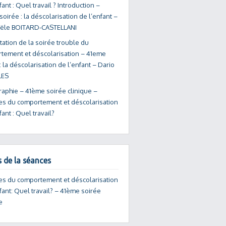
fant : Quel travail ? Introduction –
oirée : la déscolarisation de l’enfant –
ële BOITARD-CASTELLANI
ation de la soirée trouble du
tement et déscolarisation – 41eme
: la déscolarisation de l’enfant – Dario
ES
raphie – 41ème soirée clinique –
es du comportement et déscolarisation
fant : Quel travail?
s de la séances
es du comportement et déscolarisation
fant: Quel travail? – 41ème soirée
e