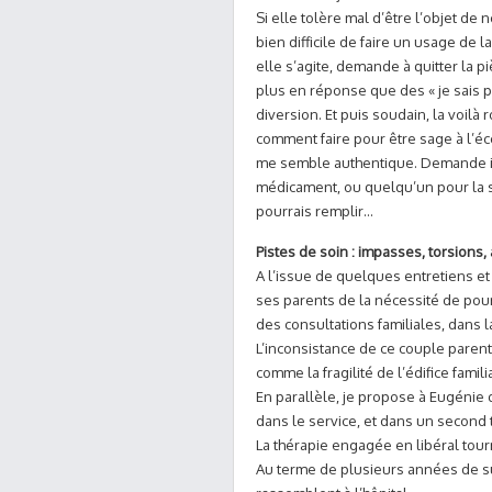
Si elle tolère mal d’être l’objet de 
bien difficile de faire un usage de l
elle s’agite, demande à quitter la p
plus en réponse que des « je sais pas
diversion. Et puis soudain, la voil
comment faire pour être sage à l’
me semble authentique. Demande int
médicament, ou quelqu’un pour la su
pourrais remplir…
Pistes de soin : impasses, torsions, 
A l’issue de quelques entretiens et
ses parents de la nécessité de pour
des consultations familiales, dans 
L’inconsistance de ce couple parental
comme la fragilité de l’édifice famil
En parallèle, je propose à Eugénie
dans le service, et dans un second
La thérapie engagée en libéral tour
Au terme de plusieurs années de suiv