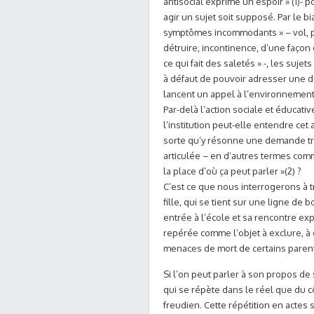
antisocial exprime un espoir » (1)- 
agir un sujet soit supposé. Par le bi
symptômes incommodants » – vol, 
détruire, incontinence, d’une façon
ce qui fait des saletés » -, les sujets
à défaut de pouvoir adresser une 
lancent un appel à l’environnement
Par-delà l’action sociale et éducat
l’institution peut-elle entendre cet 
sorte qu’y résonne une demande tra
articulée – en d’autres termes comm
la place d’où ça peut parler »(2) ?
C’est ce que nous interrogerons à t
fille, qui se tient sur une ligne de 
entrée à l’école et sa rencontre exp
repérée comme l’objet à exclure, à e
menaces de mort de certains parent
Si l’on peut parler à son propos d
qui se répète dans le réel que du 
freudien. Cette répétition en actes 