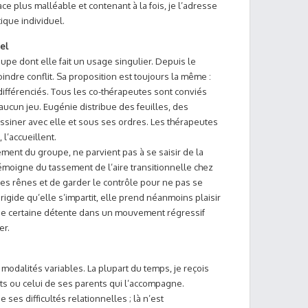
e plus malléable et contenant à la fois, je l’adresse
que individuel.
el
upe dont elle fait un usage singulier. Depuis le
indre conflit. Sa proposition est toujours la même :
différenciés. Tous les co-thérapeutes sont conviés
ucun jeu. Eugénie distribue des feuilles, des
dessiner avec elle et sous ses ordres. Les thérapeutes
l’accueillent.
nement du groupe, ne parvient pas à se saisir de la
i témoigne du tassement de l’aire transitionnelle chez
r les rênes et de garder le contrôle pour ne pas se
 rigide qu’elle s’impartit, elle prend néanmoins plaisir
 une certaine détente dans un mouvement régressif
er.
modalités variables. La plupart du temps, je reçois
ts ou celui de ses parents qui l’accompagne.
ses difficultés relationnelles ; là n’est