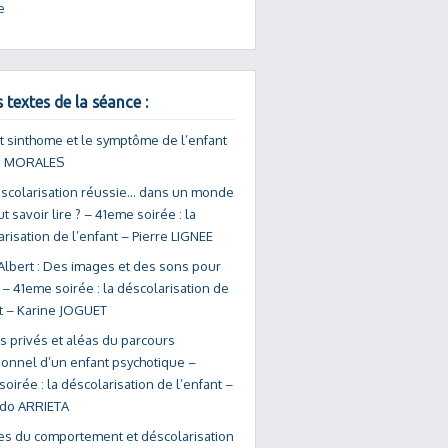
e
 textes de la séance :
t sinthome et le symptôme de l’enfant
o MORALES
scolarisation réussie… dans un monde
aut savoir lire ? – 41eme soirée : la
risation de l’enfant – Pierre LIGNEE
Albert : Des images et des sons pour
 – 41eme soirée : la déscolarisation de
nt – Karine JOGUET
s privés et aléas du parcours
tionnel d’un enfant psychotique –
oirée : la déscolarisation de l’enfant –
do ARRIETA
es du comportement et déscolarisation