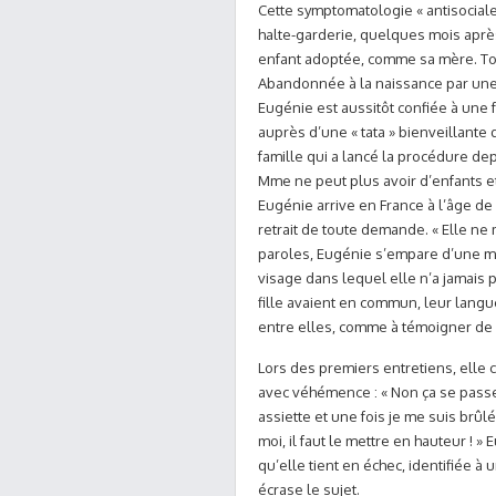
Cette symptomatologie « antisociale 
halte-garderie, quelques mois après
enfant adoptée, comme sa mère. Tou
Abandonnée à la naissance par une
Eugénie est aussitôt confiée à une 
auprès d’une « tata » bienveillante 
famille qui a lancé la procédure depu
Mme ne peut plus avoir d’enfants e
Eugénie arrive en France à l’âge de
retrait de toute demande. « Elle ne
paroles, Eugénie s’empare d’une m
visage dans lequel elle n’a jamais 
fille avaient en commun, leur langu
entre elles, comme à témoigner de 
Lors des premiers entretiens, elle c
avec véhémence : « Non ça se passe 
assiette et une fois je me suis brûlé
moi, il faut le mettre en hauteur ! 
qu’elle tient en échec, identifiée à
écrase le sujet.