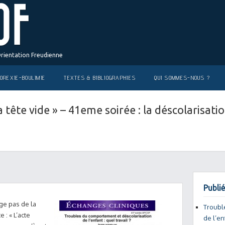
Orientation Freudienne
OREXIE-BOULIMIE
TEXTES & BIBLIOGRAPHIES
QUI SOMMES-NOUS ?
la tête vide » – 41eme soirée : la déscolarisati
Publié
uge pas de la
Troubl
 : « L’acte
de l’en