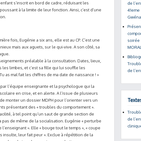
enfant s’inscrit en bord de cadre, réduisant les
de l’en
oussant à la limite de leur fonction. Ainsi, c’est d’une
41eme s
ion.
Gwéna
Présent
compor
ière fois, Eugénie a six ans, elle est au CP. C’est une
soirée 
rmonieux mais aux aguets, sur le qui-vive. A son côté, sa
MORAL
ague.
Bibliog
seignements préalable à la consultation. Dates, lieux,
Troubl
s limbes, et c’est sa fille qui lui souffle les
de l’en
u as mal fait les chiffres de ma date de naissance ! »
par l’équipe enseignante et la psychologue qui la
scolaire en crise, et en alerte. A l’issue de plusieurs
Texte
n de monter un dossier MDPH pour l’orienter vers un
nts présentant des « troubles du comportement ».
Troubl
acilité, à tel point qu’un saut de grande section de
de l’en
va pas de même de la socialisation. Eugénie « perturbe
cliniqu
 de l’enseignant ». Elle « bouge tout le temps », « coupe
 insulte, leur fait peur ». Exclue à répétition de la