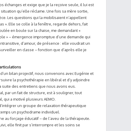
nos échanges et exige que je la reçoive seule, il lui est
a situation qu’elle réclame. Une fois sa mère sortie,
ièce. Les questions qui la mobilisaient n’appellent
 ». Elle se colle à la fenêtre, regarde dehors, fait
à roulée en boule sur la chaise, me demandant «
école » – émergence impromptue d’une demande qui
ransitive, d’amour, de présence : elle voudrait un
rveiller en classe – fonction que d’après elle je
articulations
 d’un bilan projectif, nous convenons avec Eugénie et
suivre la psychothérapie en libéral et d’y adjoindre
la suite des entretiens que nous avons eus.
, par un fait de structure, est à souligner, tout
ial, qui a motivé plusieurs AEMO.
 d’intégrer un groupe de relaxation thérapeutique
 temps un psychodrame individuel.
ne au forçage éducatif – de l’aveu de la thérapeute.
i, elle finit par s’interrompre et les soins se