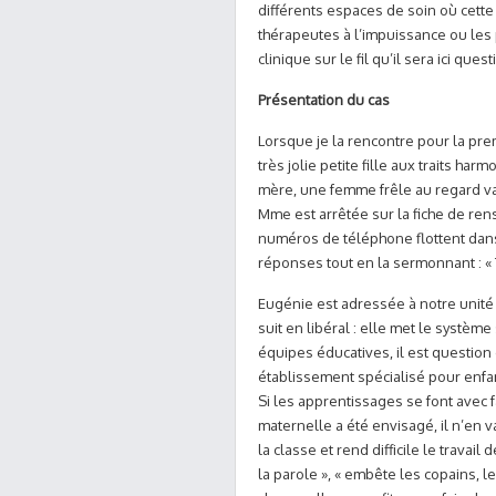
différents espaces de soin où cette 
thérapeutes à l’impuissance ou les p
clinique sur le fil qu’il sera ici quest
Présentation du cas
Lorsque je la rencontre pour la prem
très jolie petite fille aux traits ha
mère, une femme frêle au regard v
Mme est arrêtée sur la fiche de ren
numéros de téléphone flottent dans le
réponses tout en la sermonnant : « T
Eugénie est adressée à notre unité 
suit en libéral : elle met le système 
équipes éducatives, il est questio
établissement spécialisé pour enfa
Si les apprentissages se font avec f
maternelle a été envisagé, il n’en 
la classe et rend difficile le travail
la parole », « embête les copains, les