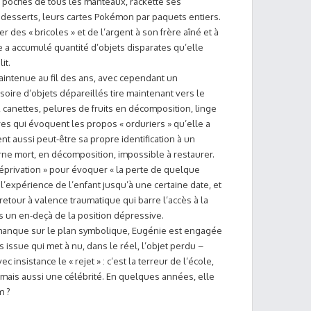
es poches de tous les manteaux, rackette ses
 desserts, leurs cartes Pokémon par paquets entiers.
ler des « bricoles » et de l’argent à son frère aîné et à
le a accumulé quantité d’objets disparates qu’elle
it.
aintenue au fil des ans, avec cependant un
soire d’objets dépareillés tire maintenant vers le
t, canettes, pelures de fruits en décomposition, linge
res qui évoquent les propos « orduriers » qu’elle a
nt aussi peut-être sa propre identification à un
erne mort, en décomposition, impossible à restaurer.
éprivation » pour évoquer « la perte de quelque
 l’expérience de l’enfant jusqu’à une certaine date, et
ns retour à valence traumatique qui barre l’accès à la
ns un en-deçà de la position dépressive.
 manque sur le plan symbolique, Eugénie est engagée
ssue qui met à nu, dans le réel, l’objet perdu –
c insistance le « rejet » : c’est la terreur de l’école,
ais aussi une célébrité. En quelques années, elle
m ?