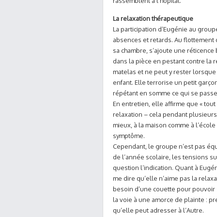
rassemblent à l’hôpital.
La relaxation thérapeutique
La participation d’Eugénie au gro
absences et retards. Au flottement 
sa chambre, s’ajoute une réticence 
dans la pièce en pestant contre la r
matelas et ne peut y rester lorsque
enfant. Elle terrorise un petit garç
répétant en somme ce qui se passe à
En entretien, elle affirme que « tout
relaxation – cela pendant plusieurs
mieux, à la maison comme à l’école
symptôme.
Cependant, le groupe n’est pas équi
de l’année scolaire, les tensions 
question l’indication. Quant à Eugén
me dire qu’elle n’aime pas la relaxati
besoin d’une couette pour pouvoir 
la voie à une amorce de plainte : p
qu’elle peut adresser à l’Autre.