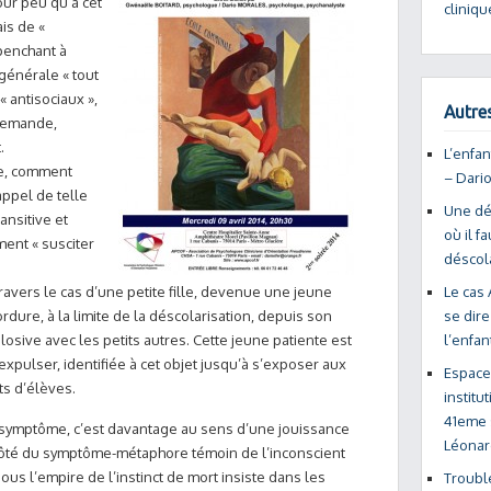
pour peu qu’à cet
cliniqu
ais de «
penchant à
 générale « tout
 « antisociaux »,
Autres
demande,
.
L’enfan
ive, comment
– Dari
appel de telle
Une dé
nsitive et
où il f
ent « susciter
déscola
ravers le cas d’une petite fille, devenue une jeune
Le cas 
bordure, à la limite de la déscolarisation, depuis son
se dire
losive avec les petits autres. Cette jeune patiente est
l’enfa
xpulser, identifiée à cet objet jusqu’à s’exposer aux
Espace
s d’élèves.
institu
41eme s
e symptôme, c’est davantage au sens d’une jouissance
Léonar
côté du symptôme-métaphore témoin de l’inconscient
sous l’empire de l’instinct de mort insiste dans les
Troubl