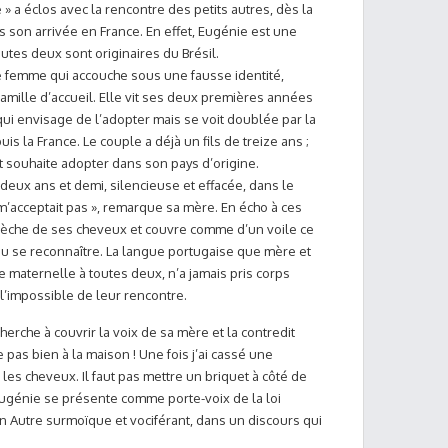
» a éclos avec la rencontre des petits autres, dès la
 son arrivée en France. En effet, Eugénie est une
tes deux sont originaires du Brésil.
 femme qui accouche sous une fausse identité,
famille d’accueil. Elle vit ses deux premières années
qui envisage de l’adopter mais se voit doublée par la
is la France. Le couple a déjà un fils de treize ans ;
t souhaite adopter dans son pays d’origine.
 deux ans et demi, silencieuse et effacée, dans le
 m’acceptait pas », remarque sa mère. En écho à ces
èche de ses cheveux et couvre comme d’un voile ce
pu se reconnaître. La langue portugaise que mère et
e maternelle à toutes deux, n’a jamais pris corps
l’impossible de leur rencontre.
herche à couvrir la voix de sa mère et la contredit
pas bien à la maison ! Une fois j’ai cassé une
 les cheveux. Il faut pas mettre un briquet à côté de
» Eugénie se présente comme porte-voix de la loi
 un Autre surmoïque et vociférant, dans un discours qui