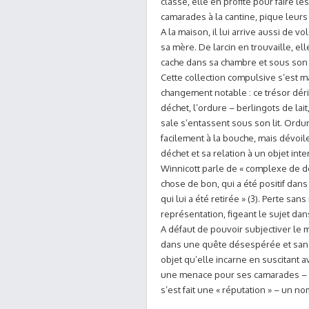
classe, elle en profite pour faire l
camarades à la cantine, pique leurs
A la maison, il lui arrive aussi de vo
sa mère. De larcin en trouvaille, el
cache dans sa chambre et sous son l
Cette collection compulsive s’est m
changement notable : ce trésor déri
déchet, l’ordure – berlingots de lai
sale s’entassent sous son lit. Ordu
facilement à la bouche, mais dévoile
déchet et sa relation à un objet int
Winnicott parle de « complexe de d
chose de bon, qui a été positif dans
qui lui a été retirée » (3). Perte sa
représentation, figeant le sujet da
A défaut de pouvoir subjectiver le
dans une quête désespérée et sans i
objet qu’elle incarne en suscitant ave
une menace pour ses camarades – m
s’est fait une « réputation » – un no