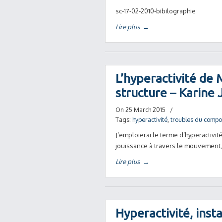
sc-17-02-2010-bibilographie
Lire plus
→
L’hyperactivité de 
structure – Karin
On 25 March 2015
/
Tags:
hyperactivité
,
troubles du comp
J’emploierai le terme d’hyperactivit
jouissance à travers le mouvement,
Lire plus
→
Hyperactivité, inst