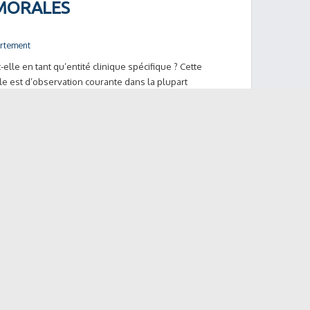
o MORALES
ortement
-elle en tant qu’entité clinique spécifique ? Cette
lle est d’observation courante dans la plupart
Back to Top
 images et des sons pour se
 : la déscolarisation de
JOGUET
cale
,
troubles du comportement
 âgé de douze ans et demi actuellement et est admis à