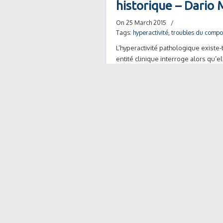
historique – Dari
On 25 March 2015
/
Tags:
hyperactivité
,
troubles du comp
L’hyperactivité pathologique existe-t
entité clinique interroge alors qu’e
Lire plus
→
Le cas Albert : Des
dire – 41eme soirée
l’enfant – Karine 
On 9 April 2014
/
Tags:
descolarisation
,
médiation musi
1- Présentation d’Albert Albert est
l’ITEP en internat depuis