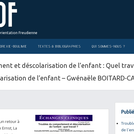
Orientation Freudienne
OREXIE-BOULIMIE
TEXTES & BIBLIOGRAPHIES
QUI SOMMES-NOUS ?
t et déscolarisation de l’enfant : Quel trava
olarisation de l’enfant – Gwénaële BOITARD-
Publié
un retour à
Troubl
 Ernst, La
de l’en