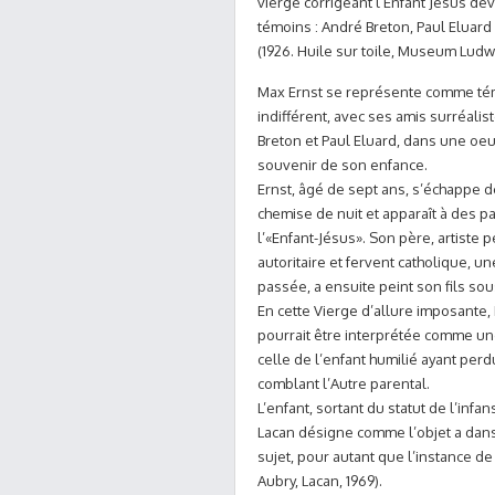
vierge corrigeant l’Enfant Jésus dev
témoins : André Breton, Paul Eluard 
(1926. Huile sur toile, Museum Ludw
Max Ernst se représente comme té
indifférent, avec ses amis surréali
Breton et Paul Eluard, dans une oeu
souvenir de son enfance.
Ernst, âgé de sept ans, s’échappe d
chemise de nuit et apparaît à des 
l’«Enfant-Jésus». Son père, artiste p
autoritaire et fervent catholique, un
passée, a ensuite peint son fils sous
En cette Vierge d’allure imposante,
pourrait être interprétée comme une
celle de l’enfant humilié ayant per
comblant l’Autre parental.
L’enfant, sortant du statut de l’inf
Lacan désigne comme l’objet a dans 
sujet, pour autant que l’instance de
Aubry, Lacan, 1969).