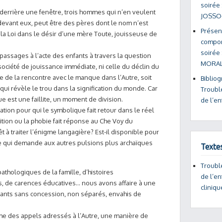
soirée 
, derrière une fenêtre, trois hommes qui n’en veulent
JOSSO
 devant eux, peut être des pères dont le nom n’est
Présent
 la Loi dans le désir d’une mère Toute, jouisseuse de
compor
soirée 
es passages à l’acte des enfants à travers la question
MORAL
ociété de jouissance immédiate, ni celle du déclin du
le de la rencontre avec le manque dans l’Autre, soit
Bibliog
ui révèle le trou dans la signification du monde. Car
Troubl
ue est une faillite, un moment de division.
de l’en
tation pour qui le symbolique fait retour dans le réel
bition ou la phobie fait réponse au Che Voy du
êt à traiter l’énigme langagière? Est-il disponible pour
ue qui demande aux autres pulsions plus archaïques
Texte
Troubl
thologiques de la famille, d’histoires
de l’en
, de carences éducatives… nous avons affaire à une
cliniqu
fants sans concession, non séparés, envahis de
me des appels adressés à l’Autre, une manière de