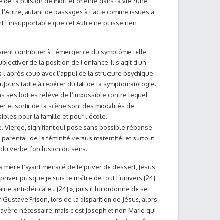
e de la pulsion de mort et oriente dans la vie ?Une
t l’Autre, autant de passages à l’acte comme issues à
nt l’insupportable que cet Autre ne puisse rien
vient contribuer à l’émergence du symptôme telle
bjectiver de la position de l’enfance. Il s’agit d’un
 l’après coup avec l’appui de la structure psychique.
ujours facile à repérer du fait de la symptomatologie.
s ses bottes relève de l’impossible contre lequel
ter et sortir de la scène sont des modalités de
ibles pour la famille et pour l’école.
. Vierge, signifiant qui pose sans possible réponse
r parental, de la féminité versus maternité, et surtout
 du verbe, forclusion du sens.
sa mère l’ayant menacé de le priver de dessert, Jésus
priver puisque je suis le maître de tout l’univers [24]
airie anti-cléricale,…[24] », puis il lui ordonne de se
 Gustave Frison, lors de la disparition de Jésus, alors
avère nécessaire, mais c’est Joseph et non Marie qui