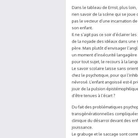
Dans le tableau de Ernst, plus loin
rien savoir de la scène qui se joue
pas le vecteur d’une incarnation de
son enfant.
Il ne s’agit pas ce soir d’éclairer l
de la noyade des idéaux dans une s
père. Mais plutôt d’envisager l’ang
un moment d’insécurité langagière q
pour tout sujet, le recours à la lang
Le savoir scolaire laisse sans orien
chez le psychotique, pour qui l’inhi
névrosé. L’enfant angoissé est-il pr
jouir de la pulsion épistémophiliq
d’être tenues à l’écart ?
Du fait des problématiques psychopa
transgénérationnelles compliquées
clinique du désarroi devant des en
jouissance.
Le grabuge et le saccage sont com