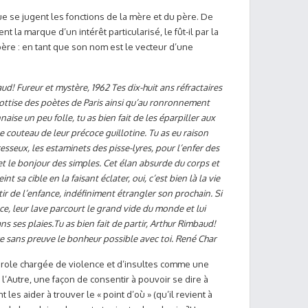
ue se jugent les fonctions de la mère et du père. De
nt la marque d’un intérêt particularisé, le fût-il par la
re : en tant que son nom est le vecteur d’une
aud! Fureur et mystère, 1962 Tes dix-huit ans réfractaires
a sottise des poètes de Paris ainsi qu’au ronronnement
naise un peu folle, tu as bien fait de les éparpiller aux
le couteau de leur précoce guillotine. Tu as eu raison
seux, les estaminets des pisse-lyres, pour l’enfer des
t le bonjour des simples. Cet élan absurde du corps et
t sa cible en la faisant éclater, oui, c’est bien là la vie
r de l’enfance, indéfiniment étrangler son prochain. Si
e, leur lave parcourt le grand vide du monde et lui
s ses plaies.Tu as bien fait de partir, Arthur Rimbaud!
 sans preuve le bonheur possible avec toi. René Char
ole chargée de violence et d’insultes comme une
 l’Autre, une façon de consentir à pouvoir se dire à
s aider à trouver le « point d’où » (qu’il revient à