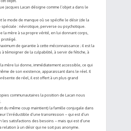
cet objet.
 que Jacques Lacan désigne comme l’objet a dans le
jet le mode de manque où se spécifie le désir (de la
e spéciale : névrotique, perverse ou psychotique.
de la mère à sa propre vérité, en lui donnant corps,
 protégé.
ximum de garantie à cette méconnaissance ; il est la
à témoigner de la culpabilité, à servir de fétiche, à
 à la mère lui donne, immédiatement accessible, ce qui
même de son existence, apparaissant dans le réel. Il
résente de réel, il est offert à un plus grand
 utopies communautaires la position de Lacan nous
.
(et du même coup maintient) la famille conjugale dans
eur l’irréductible d’une transmission – qui est d’un
n les satisfactions des besoins – mais qui est d’une
la relation à un désir qui ne soit pas anonyme.