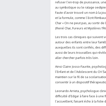
refuser l’en-trop de jouissance, une
au symbolique ou le ratage oedipien 
Faute d’avoir trouvé un nom à la jo
et la formule, comme l’écrit Rimbau
Char « On ne peut pas, au sortir de 
(René Char, Fureurs et Mystères 196
Les trois cas cliniques qui suivent
autour des enfants entre leur famill
auxquelles ils sont confiés, des di
aussi de leurs trouvailles qui révèl
aller chercher parfois très loin.
Ainsi Claire Josso-Faurite, psycholo
l’Enfant et de l’Adolescent du CH S
maintien sur le fil de sa scolarisati
consentir à un dispositif thérapeut
Leonardo Arrieta, psychologue clini
difficulté d’Edgar à faire face à une 
l’accueillent, faisant écho à la folie 