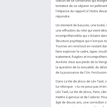
chacun de se construire) qui éloign
tentative de se séparer en piétinan
l’impasse du rapport à l’Autre deva
répondre.
Un moment de bascule, une tucké, 
une effraction du réel qui vient désu
incompréhensible qui s’éclaire dans
Structure psychique qui n’est pas to
Tourner en rond tout en restant dan
faire exploser le cadre, taper, insul
traitement, fragiles et incompréhens
Auréole chue aux pieds de la Vierge
la question de la sexualité, du dési
de la jouissance de l’Un. Forclusion
Dans La Vie de Jésus de Léo Taxil, 
lui rétorque : « tu ne peux pas m’en 
Léo Taxil, La Vie de Jésus, Paris, Libr
mettre à genoux et de l’adorer. Pour
âgé de douze ans, une correction s’