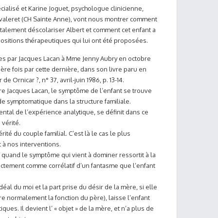
cialisé et Karine Joguet, psychologue clinicienne,
hevaleret (CH Sainte Anne), vont nous montrer comment
totalement déscolariser Albert et comment cet enfant a
ositions thérapeutiques qui lui ont été proposées.
es par Jacques Lacan à Mme Jenny Aubry en octobre
ère fois par cette dernière, dans son livre paru en
r de Ornicar ?, n° 37, avril-juin 1986, p. 13-14.
re Jacques Lacan, le symptôme de l’enfant se trouve
 de symptomatique dans la structure familiale.
ental de l’expérience analytique, se définit dans ce
vérité.
té du couple familial. C’est là le cas le plus
 à nos interventions.
p quand le symptôme qui vient à dominer ressortit à la
directement comme corrélatif d’un fantasme que l’enfant
’idéal du moi et la part prise du désir de la mère, si elle
re normalement la fonction du père), laisse l’enfant
ques. Il devient l’ « objet » de la mère, et n’a plus de