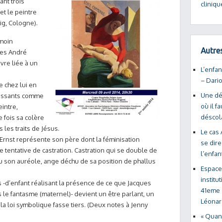
ant trois
cliniqu
et le peintre
ig, Cologne).
moin
Autres
stes André
vre liée à un
L’enfan
– Dari
e chez lui en
Une dé
passants comme
où il f
eintre,
déscola
e fois sa colère
 les traits de Jésus.
Le cas 
 Ernst représente son père dont la féminisation
se dire
 tentative de castration. Castration qui se double de
l’enfa
du son auréole, ange déchu de sa position de phallus
Espace
institu
ans -d’enfant réalisant la présence de ce que Jacques
41eme s
le fantasme (maternel)- devient un être parlant, un
Léonar
 la loi symbolique fasse tiers. (Deux notes à Jenny
« Quand