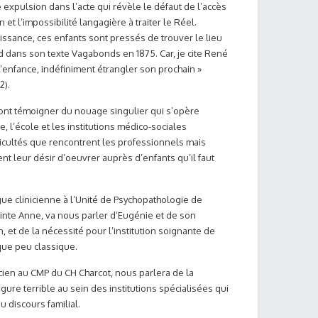
 expulsion dans l’acte qui révèle le défaut de l’accès
et l’impossibilité langagière à traiter le Réel.
uissance, ces enfants sont pressés de trouver le lieu
d dans son texte Vagabonds en 1875. Car, je cite René
l’enfance, indéfiniment étrangler son prochain »
2).
 vont témoigner du nouage singulier qui s’opère
e, l’école et les institutions médico-sociales
fficultés que rencontrent les professionnels mais
ent leur désir d’oeuvrer auprès d’enfants qu’il faut
gue clinicienne à l’Unité de Psychopathologie de
ainte Anne, va nous parler d’Eugénie et de son
on, et de la nécessité pour l’institution soignante de
ique peu classique.
cien au CMP du CH Charcot, nous parlera de la
figure terrible au sein des institutions spécialisées qui
du discours familial.