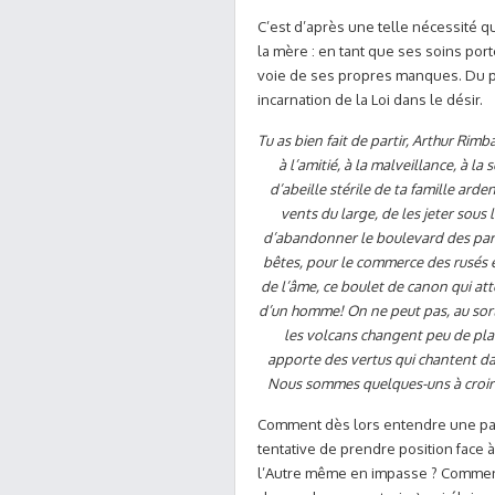
C’est d’après une telle nécessité q
la mère : en tant que ses soins porte
voie de ses propres manques. Du pè
incarnation de la Loi dans le désir.
Tu as bien fait de partir, Arthur Rimb
à l’amitié, à la malveillance, à l
d’abeille stérile de ta famille arden
vents du large, de les jeter sous 
d’abandonner le boulevard des pares
bêtes, pour le commerce des rusés e
de l’âme, ce boulet de canon qui attein
d’un homme! On ne peut pas, au sorti
les volcans changent peu de plac
apporte des vertus qui chantent dan
Nous sommes quelques-uns à croire
Comment dès lors entendre une par
tentative de prendre position face à
l’Autre même en impasse ? Comment le