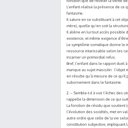
fonction que de révéler la vérité de 
L’enfant réalise la présence de ce
fantasme.
Il sature en se substituant à cet ob
mère), quelle qu’en soit la structur
Il aliène en lui tout accès possible 
existence, et même exigence d’être
Le symptôme somatique donne le ma
ressource intarissable selon les cas 
incarner un primordial refus.
Bref, l’enfant dans le rapport duel
manque au sujet masculin : l’objet 
en résulte qu’à mesure de ce qu’il p
subornement dans le fantasme.
2. – Semble-t-il à voir l’échec des
rappelle la dimension de ce qui suit
La fonction de résidu que soutient 
l’évolution des sociétés, met en val
autre ordre que celle de la vie selo
constitution subjective, impliquant 