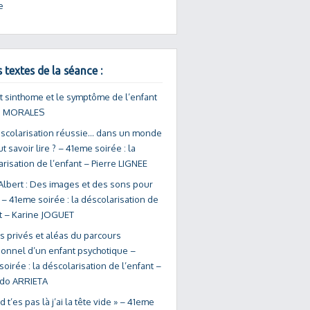
e
 textes de la séance :
t sinthome et le symptôme de l’enfant
o MORALES
scolarisation réussie… dans un monde
aut savoir lire ? – 41eme soirée : la
risation de l’enfant – Pierre LIGNEE
Albert : Des images et des sons pour
 – 41eme soirée : la déscolarisation de
nt – Karine JOGUET
s privés et aléas du parcours
tionnel d’un enfant psychotique –
oirée : la déscolarisation de l’enfant –
do ARRIETA
 t’es pas là j’ai la tête vide » – 41eme