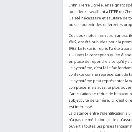
Enfin, Pierre Lignée, enseignant spé
tous deux travaillant à l’ITEP du C
il a été nécessaire et salutaire de 
pu se soutenir des différentes prop
Ces deux notes, remises manuscrit
1969, ont été publiées pour la premi
1983. Le texte ici repris l’a été à parti
1. – Dans la conception qu’en élabo
en place de répondre à ce qu’il y a
Le symptôme, c’est là le fait fondam
contexte comme représentant de la 
Le symptôme peut représenter la véri
complexe, mais aussi le plus ouvert
L’articulation se réduit de beaucou
subjectivité de la mère. Ici, c’est 
est intéressé.
La distance entre l’identification à l
n’a pas de médiation (celle qu’assu
ouvert à toutes les prises fantasmati