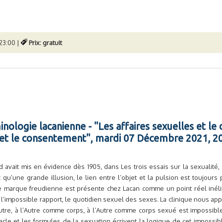
23:00 |
Prix: gratuit
nologie lacanienne - "Les affaires sexuelles et le d
l et le consentement", mardi 07 Décembre 2021, 2
d avait mis en évidence dès 1905, dans Les trois essais sur la sexualité,
t qu’une grande illusion, le lien entre l’objet et la pulsion est toujour
e marque freudienne est présente chez Lacan comme un point réel inélim
i l’impossible rapport, le quotidien sexuel des sexes. La clinique nous a
Autre, à l’Autre comme corps, à l’Autre comme corps sexué est impossible
acle et les formules de la sexuation écrivent la logique de cet impossib