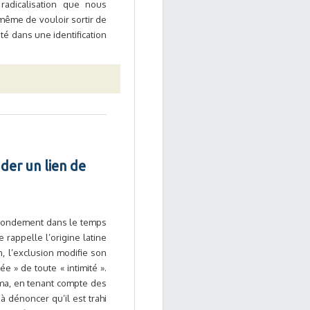
radicalisation que nous
même de vouloir sortir de
ité dans une identification
uder un lien de
n fondement dans le temps
 rappelle l’origine latine
, l’exclusion modifie son
 » de toute « intimité ».
nima, en tenant compte des
à dénoncer qu’il est trahi