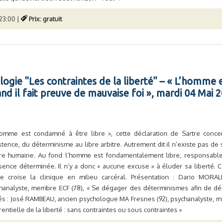
23:00 |
Prix: gratuit
logie "Les contraintes de la liberté" – « L’homme
and il fait preuve de mauvaise foi », mardi 04 Mai 
homme est condamné à être libre », cette déclaration de Sartre conc
istence, du déterminisme au libre arbitre. Autrement dit il n’existe pas de
re humaine. Au fond l’homme est fondamentalement libre, responsable
sence déterminée. Il n’y a donc « aucune excuse » à éluder sa liberté. C
re croise la clinique en milieu carcéral. Présentation : Dario MORA
hanalyste, membre ECF (78), « Se dégager des déterminismes afin de dé
tés : José RAMBEAU, ancien psychologue MA Fresnes (92), psychanalyste, me
rentielle de la liberté : sans contraintes ou sous contraintes »