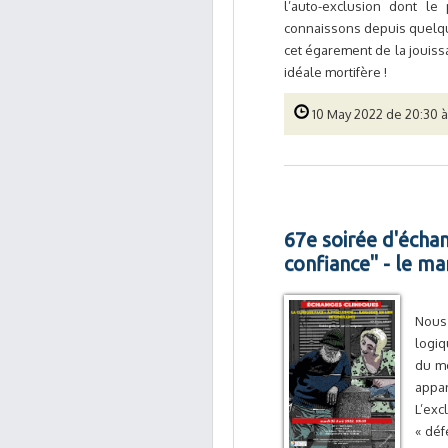
l’auto-exclusion dont le
connaissons depuis quelque
cet égarement de la jouissan
idéale mortifère !
10 May 2022 de 20:30 à
67e soirée d'échang
confiance" - le ma
Nous 
logiq
du mo
appar
L’exc
« déf