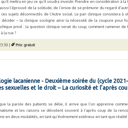
 qu’il mettra en jeu ce qu’il voudra investir. Prendre en considération à la
aussi l’éprouvé de la solitude, de l’envie de se prémunir du regard d’autr
ces sujets déconnectés de l’Autre social. Le pari clinique consistera à 
, à décider – la clinique souligne ainsi la nécessité de la coupure pour 
ychique privé : la question clinique serait du coup, comment ramener de l
à la rue ?
23:30 |
Prix: gratuit
ologie lacanienne - Deuxième soirée du (cycle 202
es sexuelles et le droit – La curiosité et l’après c
que la parole des patients se délie, il arrive que l’on apprenne comme
matisme et les raisons se dévoilent souvent à l’après coup de la renco
ine en deux modalités, en tant qu’événement extérieur en tant que réalité ou