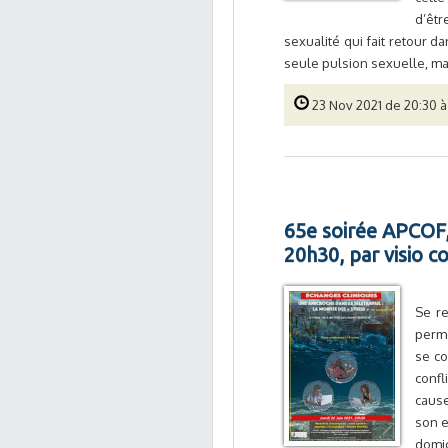
d’êtr
sexualité qui fait retour d
seule pulsion sexuelle, ma
23 Nov 2021 de 20:30 à
65e soirée APCOF, 
20h30, par visio 
Se re
perme
se co
confl
cause
son e
domic