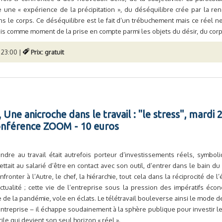
e une « expérience de la précipitation », du déséquilibre crée par la ren
ans le corps. Ce déséquilibre est le fait d’un trébuchement mais ce réel ne
is comme moment de la prise en compte parmi les objets du désir, du corps
 23:00 |
Prix: gratuit
Une anicroche dans le travail : "le stress", mardi 2
conférence ZOOM - 10 euros
ndre au travail était autrefois porteur d’investissements réels, symboli
ttait au salarié d’être en contact avec son outil, d’entrer dans le bain du 
nfronter à l’Autre, le chef, la hiérarchie, tout cela dans la réciprocité de 
ictualité ; cette vie de l’entreprise sous la pression des impératifs é
 de la pandémie, vole en éclats. Le télétravail bouleverse ainsi le mode de 
ntreprise – il échappe soudainement à la sphère publique pour investir le
ile qui devient son seul horizon « réel ».