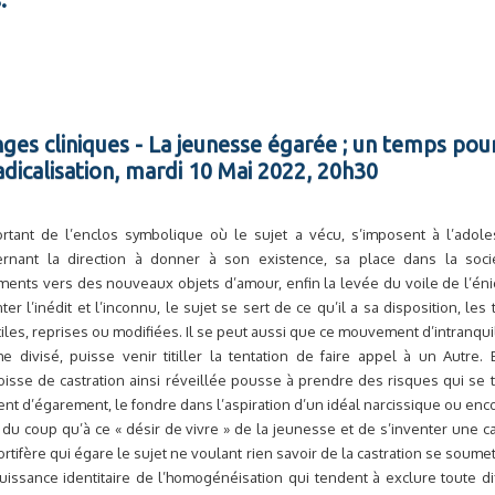
nges cliniques - La jeunesse égarée ; un temps po
icalisation, mardi 10 Mai 2022, 20h30
rtant de l’enclos symbolique où le sujet a vécu, s’imposent à l’adole
ernant la direction à donner à son existence, sa place dans la socié
ments vers des nouveaux objets d’amour, enfin la levée du voile de l’éni
nter l’inédit et l’inconnu, le sujet se sert de ce qu’il a sa disposition, le
tiles, reprises ou modifiées. Il se peut aussi que ce mouvement d’intranquil
 divisé, puisse venir titiller la tentation de faire appel à un Autre. 
oisse de castration ainsi réveillée pousse à prendre des risques qui se t
t d’égarement, le fondre dans l’aspiration d’un idéal narcissique ou enc
it du coup qu’à ce « désir de vivre » de la jeunesse et de s’inventer une 
rtifère qui égare le sujet ne voulant rien savoir de la castration se soumett
jouissance identitaire de l’homogénéisation qui tendent à exclure toute di