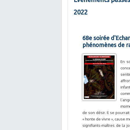
2022
68e soirée d'Echa
phénomènes de rad
En so
conc
senti
affro
infan
comme
l’ang
momen
de son désir. Il se pourra
« honte de vivre », cause mo
signifiants-maîtres de la 