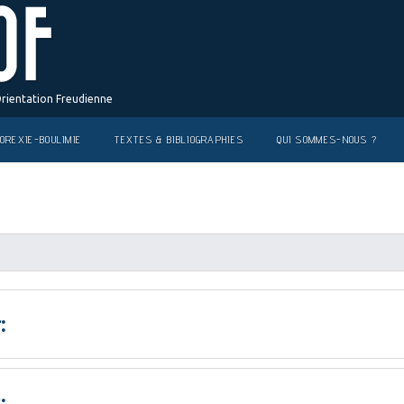
Orientation Freudienne
OREXIE-BOULIMIE
TEXTES & BIBLIOGRAPHIES
QUI SOMMES-NOUS ?
:
: