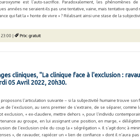
 paroxysme est l’auto-sacrifice. Paradoxalement, les phénomènes de 
s années ne seraient-ils pas une tentative, vaine, mais tentative quand 
ce qui fait la « honte de vivre » ? Réalisant ainsi une stase de la subjectiv
 23:00 |
Prix: gratuit
es cliniques, "La clinique face à l'exclusion : rava
rdi 05 Avril 2022, 20h30.
proposons l’articulation suivante – si la subjectivité humaine trouve so
ue de l’exclusion, au sens premier de s’extraire, de se séparer, comme le
t exclusion, « ex-claudere, mettre dehors », pour l’individu contemporain
tenance au groupe, en lui assignant une position, en marge, « délégitimée
lusion de l’exclusion crée du coup la « ségrégation ». Il s’agit donc à mi
enses », de ravauder, rapiécer un « lien de confiance » dont il n’aura pas 