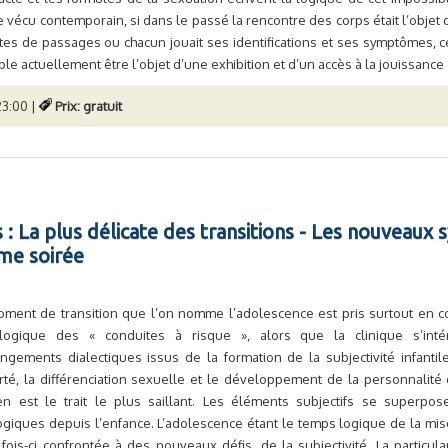
e vécu contemporain, si dans le passé la rencontre des corps était l’objet 
ites de passages ou chacun jouait ses identifications et ses symptômes, c
mble actuellement être l’objet d’une exhibition et d’un accès à la jouissance 
23:00 |
Prix: gratuit
 : La plus délicate des transitions - Les nouveau
ème soirée
ment de transition que l’on nomme l’adolescence est pris surtout en c
ologique des « conduites à risque », alors que la clinique s’int
ngements dialectiques issus de la formation de la subjectivité infanti
té, la différenciation sexuelle et le développement de la personnalité d
 en est le trait le plus saillant. Les éléments subjectifs se super
giques depuis l’enfance. L’adolescence étant le temps logique de la mise
 fois-ci confrontée à des nouveaux défis, de la subjectivité. La particul