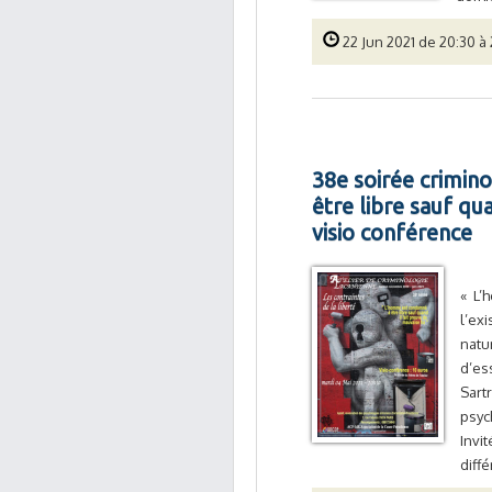
22 Jun 2021 de 20:30 à 
38e soirée crimino
être libre sauf qu
visio conférence
« L’
l’ex
natu
d’es
Sart
psyc
Invi
diffé