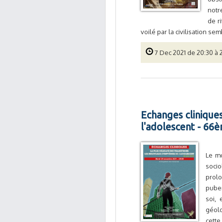
notr
de r
voilé par la civilisation se
7 Dec 2021 de 20:30 à 
Echanges cliniques
l'adolescent - 66
Le mo
soci
prolo
puber
soi,
géolo
cette