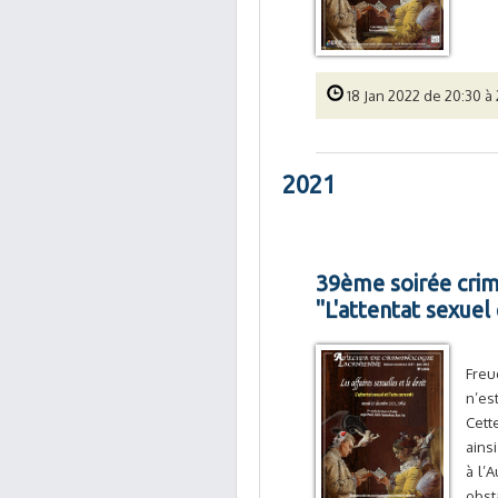
18 Jan 2022 de 20:30 à 
2021
39ème soirée crimi
"L'attentat sexue
Freu
n’es
Cett
ains
à l’
obst