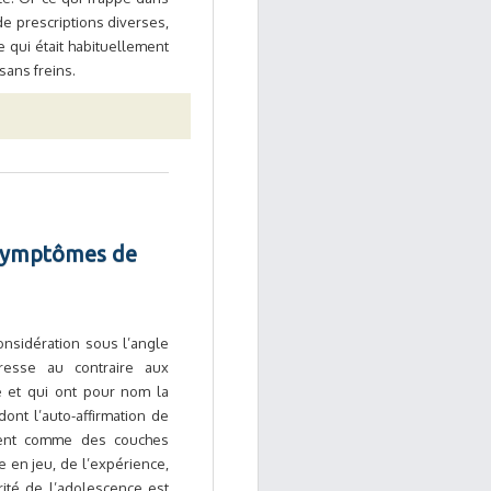
de prescriptions diverses,
e qui était habituellement
sans freins.
x symptômes de
onsidération sous l’angle
éresse au contraire aux
le et qui ont pour nom la
ont l’auto-affirmation de
posent comme des couches
 en jeu, de l’expérience,
arité de l’adolescence est