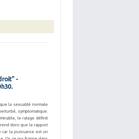
roit" -
0h30.
 que la sexualité normale
s perturbé, symptomatique.
inable, le ratage définit
pprend donc que le rapport
 car la jouissance est un
le. Or ce qui frappe dans