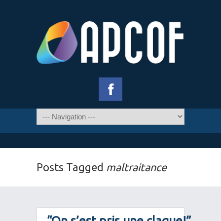
Posts Tagged
maltraitance
“On s’est pris une claque!”