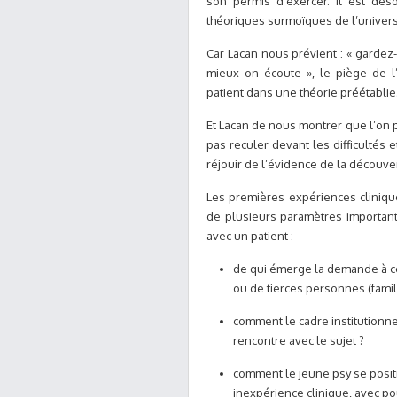
son permis d’exercer. Il est dé
théoriques surmoïques de l’universit
Car Lacan nous prévient : « garde
mieux on écoute », le piège de l’
patient dans une théorie préétablie
Et Lacan de nous montrer que l’on pe
pas reculer devant les difficultés 
réjouir de l’évidence de la découve
Les premières expériences cliniqu
de plusieurs paramètres importan
avec un patient :
de qui émerge la demande à ce
ou de tierces personnes (famil
comment le cadre institutionne
rencontre avec le sujet ?
comment le jeune psy se posit
inexpérience clinique, avec pou