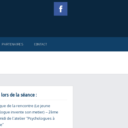
PARTENAIRES
CONTACT
 lors de la séance :
ique de la rencontre (Le jeune
logue invente son metier) – 2ème
idi de l’atelier “Psychologues à
re”