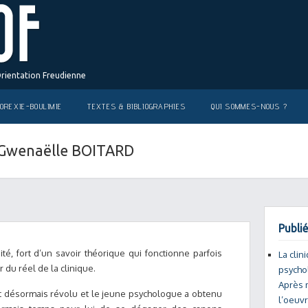
Orientation Freudienne
OREXIE-BOULIMIE
TEXTES & BIBLIOGRAPHIES
QUI SOMMES-NOUS ?
– Gwenaëlle BOITARD
Publié
sité, fort d’un savoir théorique qui fonctionne parfois
La clin
du réel de la clinique.
psycho
Après m
est désormais révolu et le jeune psychologue a obtenu
l’oeuv