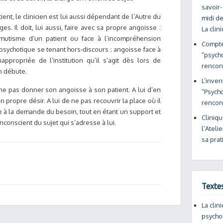
savoir-
ient, le clinicien est lui aussi dépendant de l’Autre du
midi de
es. Il doit, lui aussi, faire avec sa propre angoisse :
La cli
mutisme d’un patient ou face à l’incompréhension
Compter
psychotique se tenant hors-discours ; angoisse face à
“psycho
propriée de l’institution qu’il s’agit dès lors de
rencon
n débute.
L’inven
 ne pas donner son angoisse à son patient. A lui d’en
“Psycho
propre désir. A lui de ne pas recouvrir la place où il
renco
e à la demande du besoin, tout en étant un support et
Cliniq
nconscient du sujet qui s’adresse à lui.
l’Ateli
sa pra
Texte
La clin
psycho