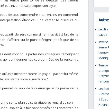
sormais temps pour lui de se dégager des canons
é et d’inventer sa pratique, son style.
z-vous de tout comprendre » car «moins on comprend,
Autres
interprétation étant celui de verser le discours du
.
Le clin
ut partir de zéro comme si rien n’avait été fait, de ne
savoir
et de s’affairer sur le point d’énigme plutôt que de se
Inventi
rte.
2eme A
l’oeuvr
es dont vont nous parler nos collègues, témoignent
Moniq
ts qui vont donner les coordonnées de la rencontre
Temps 
pratiqu
 qu’un patient rencontre un psy, du patient lui-même
“Psycho
le, assistante sociale, médecin) ?
rencon
l permet, ou non, de faire émerger et de préserver la
Les le
– 2eme
à l’oeu
ionne sur le plan de sa pratique au regard de son
Kevin
r boussoles à la fois son fort désir de rencontrer les