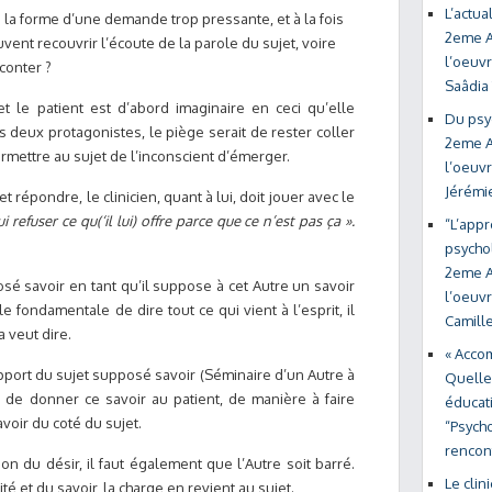
L’actua
e la forme d’une demande trop pressante, et à la fois
2eme A
vent recouvrir l’écoute de la parole du sujet, voire
l’oeuvr
aconter ?
Saâdia
 et le patient est d’abord imaginaire en ceci qu’elle
Du psyc
 deux protagonistes, le piège serait de rester coller
2eme A
ermettre au sujet de l’inconscient d’émerger.
l’oeuvr
Jérémi
 et répondre, le clinicien, quant à lui, doit jouer avec le
 refuser ce qu(‘il lui) offre parce que ce n’est pas ça ».
“L’appr
psychol
2eme A
sé savoir en tant qu’il suppose à cet Autre un savoir
l’oeuvr
e fondamentale de dire tout ce qui vient à l’esprit, il
Camill
 veut dire.
« Accom
upport du sujet supposé savoir (Séminaire d’un Autre à
Quelle 
er de donner ce savoir au patient, de manière à faire
éducati
avoir du coté du sujet.
“Psycho
rencon
 du désir, il faut également que l’Autre soit barré.
Le clin
ité et du savoir, la charge en revient au sujet.