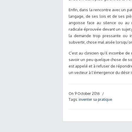
Enfin, dans la rencontre avec un pat
langage, de ses lois et de ses pièg
angoisse face au silence ou au 
radicale éprouvée devant un sujet 
la demande trop pressante ou inap
subvertir, chose mal aisée lorsqu’o
C’est au clinicien qu’il incombe de
savoir un peu quelque chose de son 
est appelé et à refuser de répondr
un vecteur à l’émergence du désir i
On 9 October 2016
/
Tags:
inventer sa pratique