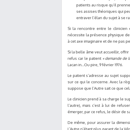
patients au risque qu’il prenn
ses assises théoriques qui peu
entraver l’élan du sujet à se r
Si la rencontre entre le clinicien
nécessite la présence physique des
à cet axe imaginaire et de ne pas p
Si la belle âme veut accueillir, offrir
refus car le patient
« demande de lui
Lacan in…Ou pire, 9 février 1976.
Le patient s’adresse au sujet suppo
sur ce qui le concerne. Avec la règl
suppose que l’Autre sait ce que cela
Le clinicien prend à sa charge le s
l’autre), mais c’est à lui de refus
émerger, par ce refus, le désir de s
De même, pour assurer la dimension
L’Autre n’étant plus garant de la Vér