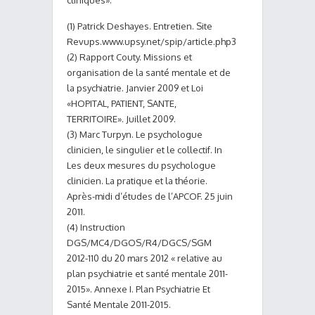
(1) Patrick Deshayes. Entretien. Site
Revups.www.upsy.net/spip/article.php3
(2) Rapport Couty. Missions et
organisation de la santé mentale et de
la psychiatrie. Janvier 2009 et Loi
«HOPITAL, PATIENT, SANTE,
TERRITOIRE». Juillet 2009.
(3) Marc Turpyn. Le psychologue
clinicien, le singulier et le collectif. In
Les deux mesures du psychologue
clinicien. La pratique et la théorie.
Après-midi d’études de l’APCOF. 25 juin
2011.
(4) Instruction
DGS/MC4/DGOS/R4/DGCS/SGM
2012-110 du 20 mars 2012 « relative au
plan psychiatrie et santé mentale 2011-
2015». Annexe I. Plan Psychiatrie Et
Santé Mentale 2011-2015.