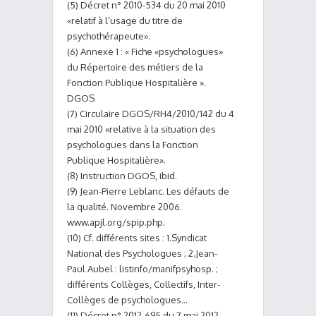
(5) Décret n° 2010-534 du 20 mai 2010
«relatif à l’usage du titre de
psychothérapeute».
(6) Annexe 1 : « Fiche «psychologues»
du Répertoire des métiers de la
Fonction Publique Hospitalière ».
DGOS
(7) Circulaire DGOS/RH4/2010/142 du 4
mai 2010 «relative à la situation des
psychologues dans la Fonction
Publique Hospitalière».
(8) Instruction DGOS, ibid.
(9) Jean-Pierre Leblanc. Les défauts de
la qualité. Novembre 2006.
www.apjl.org/spip.php.
(10) Cf. différents sites : 1.Syndicat
National des Psychologues ; 2.Jean-
Paul Aubel : listinfo/manifpsyhosp. ;
différents Collèges, Collectifs, Inter-
Collèges de psychologues…
(11) Décret n° 2012-695 du 7 mai 2012