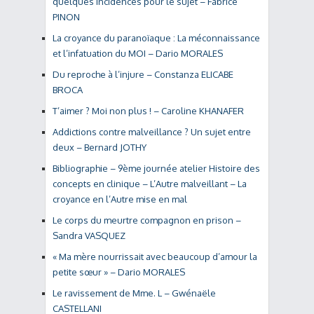
quelques incidences pour le sujet – Fabrice
PINON
La croyance du paranoïaque : La méconnaissance
et l’infatuation du MOI – Dario MORALES
Du reproche à l’injure – Constanza ELICABE
BROCA
T’aimer ? Moi non plus ! – Caroline KHANAFER
Addictions contre malveillance ? Un sujet entre
deux – Bernard JOTHY
Bibliographie – 9ème journée atelier Histoire des
concepts en clinique – L’Autre malveillant – La
croyance en l’Autre mise en mal
Le corps du meurtre compagnon en prison –
Sandra VASQUEZ
« Ma mère nourrissait avec beaucoup d’amour la
petite sœur » – Dario MORALES
Le ravissement de Mme. L – Gwénaële
CASTELLANI