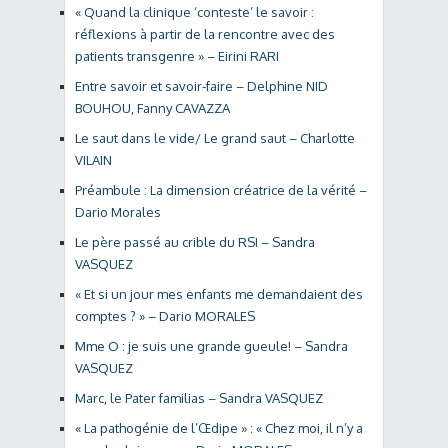
« Quand la clinique ‘conteste’ le savoir :
réflexions à partir de la rencontre avec des
patients transgenre » – Eirini RARI
Entre savoir et savoir-faire – Delphine NID
BOUHOU, Fanny CAVAZZA
Le saut dans le vide/ Le grand saut – Charlotte
VILAIN
Préambule : La dimension créatrice de la vérité –
Dario Morales
Le père passé au crible du RSI – Sandra
VASQUEZ
« Et si un jour mes enfants me demandaient des
comptes ? » – Dario MORALES
Mme O : je suis une grande gueule! – Sandra
VASQUEZ
Marc, le Pater familias – Sandra VASQUEZ
« La pathogénie de l’Œdipe » : « Chez moi, il n’y a