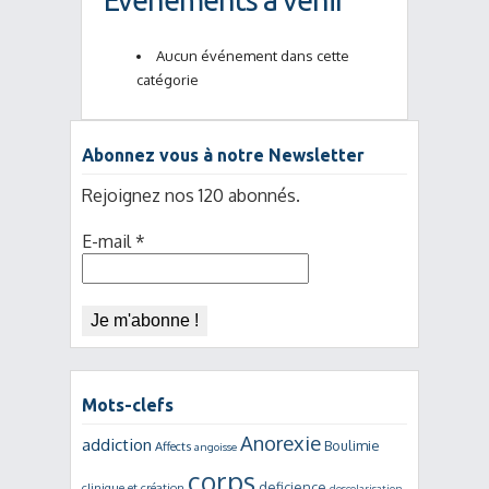
Événements à venir
Aucun événement dans cette
catégorie
Abonnez vous à notre Newsletter
Rejoignez nos 120 abonnés.
E-mail
*
Mots-clefs
Anorexie
addiction
Boulimie
Affects
angoisse
corps
deficience
clinique et création
descolarisation