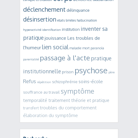
déclenchement
délinquance
désinsertion
etats limites
hallucination
inventer sa
institution
hyperactivité
identification
pratique
jouissance
Les troubles de
lien social
l'humeur
maladie mort
paranoïa
passage à l'acte
pratique
parentalité
psychose
institutionnelle
prison
père
Refus
soins-école
schizophrénie
répétition
symptôme
souffrance au travail
temporalité traitement
théorie et pratique
troubles du comportement
transfert
élaboration du symptôme