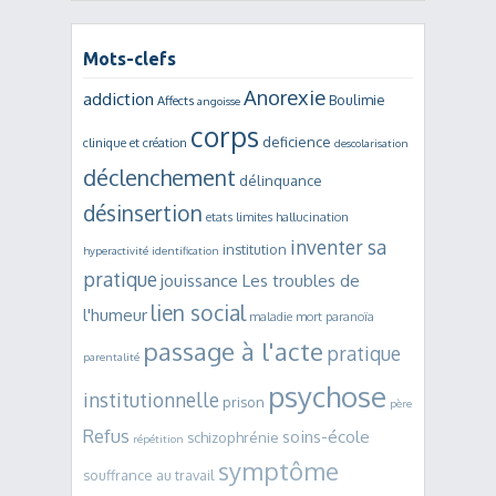
Mots-clefs
Anorexie
addiction
Boulimie
Affects
angoisse
corps
deficience
clinique et création
descolarisation
déclenchement
délinquance
désinsertion
etats limites
hallucination
inventer sa
institution
hyperactivité
identification
pratique
jouissance
Les troubles de
lien social
l'humeur
maladie mort
paranoïa
passage à l'acte
pratique
parentalité
psychose
institutionnelle
prison
père
Refus
soins-école
schizophrénie
répétition
symptôme
souffrance au travail