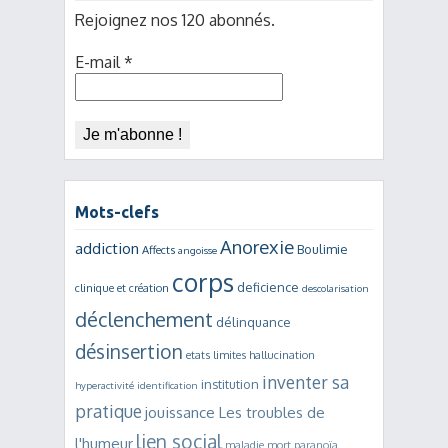
Rejoignez nos 120 abonnés.
E-mail
*
Mots-clefs
Anorexie
addiction
Boulimie
Affects
angoisse
corps
deficience
clinique et création
descolarisation
déclenchement
délinquance
désinsertion
etats limites
hallucination
inventer sa
institution
hyperactivité
identification
pratique
jouissance
Les troubles de
lien social
l'humeur
maladie mort
paranoïa