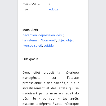
min - 22 h 30
min
Adulte
Mots-Clefs :
déception
,
dépression
,
désir
,
harcèlement "burn-out"
,
objet
,
objet
(versus sujet)
,
suicide
Prix:
gratuit
Quel effet produit la rhétorique
managériale sur l’activité
professionnelle des salariés, sur leur
investissement et des effets qui se
traduisent par la mise en retrait du
désir, le « burn-out », les arrêts
maladie, la déprime ? Cette rhétorique