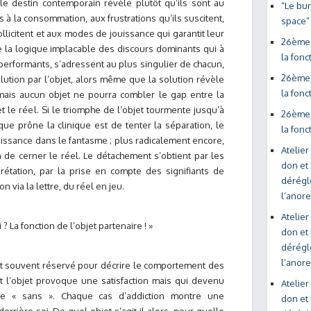
 le destin contemporain révèle plutôt qu’ils sont au
“Le bu
s à la consommation, aux frustrations qu’ils suscitent,
space”
licitent et aux modes de jouissance qui garantit leur
26ème 
le la logique implacable des discours dominants qui à
la fonc
s performants, s’adressent au plus singulier de chacun,
26ème 
solution par l’objet, alors même que la solution révèle
la fonc
amais aucun objet ne pourra combler le gap entre la
 le réel. Si le triomphe de l’objet tourmente jusqu’à
26ème 
que prône la clinique est de tenter la séparation, le
la fonc
aissance dans le fantasme ; plus radicalement encore,
Atelier
n de cerner le réel. Le détachement s’obtient par les
don et 
prétation, par la prise en compte des signifiants de
déréglé
ion via la lettre, du réel en jeu.
l’anor
Atelier
? La fonction de l’objet partenaire ! »
don et 
déréglé
l’anor
est souvent réservé pour décrire le comportement des
nt l’objet provoque une satisfaction mais qui devenu
Atelier
vre « sans ». Chaque cas d’addiction montre une
don et 