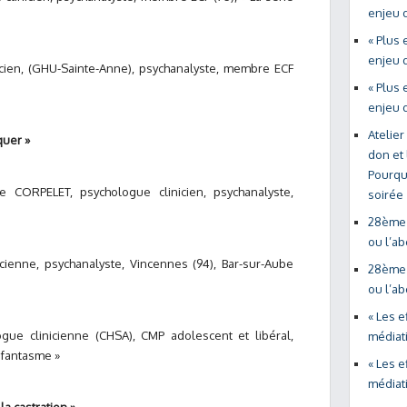
enjeu 
« Plus 
enjeu 
cien, (GHU-Sainte-Anne), psychanalyste, membre ECF
« Plus 
enjeu 
Atelier
quer »
don et 
Pourqu
 CORPELET, psychologue clinicien, psychanalyste,
soirée
28ème 
ou l’a
cienne, psychanalyste, Vincennes (94), Bar-sur-Aube
28ème 
ou l’a
« Les e
gue clinicienne (CHSA), CMP adolescent et libéral,
médiati
e fantasme »
« Les e
médiati