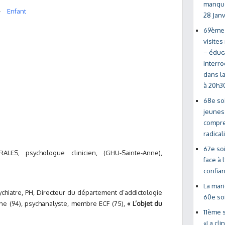
manque
Enfant
28 Jan
69ème 
visite
– éduc
interro
dans la
à 20h3
68e so
jeunes
compre
radical
67e soi
ES, psychologue clinicien, (GHU-Sainte-Anne),
face à 
confian
La mari
ychiatre, PH, Directeur du département d’addictologie
60e so
e (94), psychanalyste, membre ECF (75),
« L’objet du
11ème s
«La cli