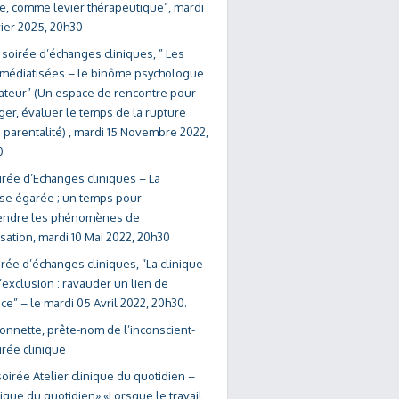
, comme levier thérapeutique”, mardi
vier 2025, 20h30
soirée d’échanges cliniques, ” Les
s médiatisées – le binôme psychologue
ateur” (Un espace de rencontre pour
ger, évaluer le temps de la rupture
 parentalité) , mardi 15 Novembre 2022,
0
irée d’Echanges cliniques – La
se égarée ; un temps pour
ndre les phénomènes de
isation, mardi 10 Mai 2022, 20h30
rée d’échanges cliniques, “La clinique
l’exclusion : ravauder un lien de
ce” – le mardi 05 Avril 2022, 20h30.
onnette, prête-nom de l’inconscient-
irée clinique
oirée Atelier clinique du quotidien –
nique du quotidien» «Lorsque le travail