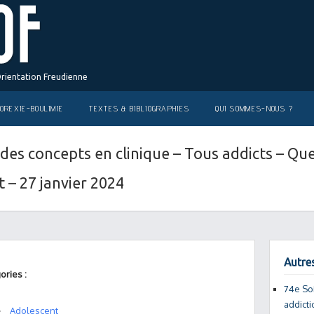
Orientation Freudienne
OREXIE-BOULIMIE
TEXTES & BIBLIOGRAPHIES
QUI SOMMES-NOUS ?
des concepts en clinique – Tous addicts – Qu
t – 27 janvier 2024
Autres
ories :
74e So
addicti
Adolescent