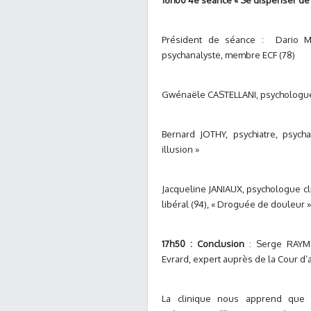
16h00 4e séance « Se dispenser de l
Président de séance : Dario MO
psychanalyste, membre ECF (78)
Gwénaële CASTELLANI, psychologue c
Bernard JOTHY, psychiatre, psych
illusion »
Jacqueline JANIAUX, psychologue cli
libéral (94), « Droguée de douleur »
17h50 : Conclusion
: Serge RAYMON
Evrard, expert auprès de la Cour d’
La clinique nous apprend que r