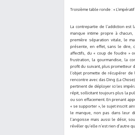
Troisième table ronde : « L’impérati
La contrepartie de l’addiction es
manque intime propre à chacun, 
première séparation vitale, le 
présente, en effet, sans le dire,
affectifs, du « coup de foudre » 
frustration, la gourmandise, la co
profit du suivant, plus prometteur d
l’objet promette de récupérer de l
rencontre avec das Ding (La Chose),
pertinent de déployer ici les impé
répit, sollicitant toujours plus la p
ou son effacement. En prenant appu
« se supporter », le sujet inscrit ai
le manque, non pas dans leur d
l’angoisse mais aussi le désir, sou
révéler qu’elle n’est rien d’autre q