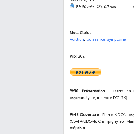
27/01/2024
9 h 00 min - 17 h 00 min
Mots-Clefs :
Adiction
,
jouissance
,
symptôme
Prix:
20€
9h30 Présentation
: Dario MORAL
psychanalyste, membre ECF (78)
9h45 Ouverture
: Pierre SIDON, ps
(CSAPA-UDSM), Champigny sur Marn
mépris »