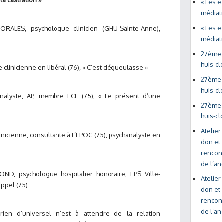
a castration »
« Les e
médiati
« Les e
RALES, psychologue clinicien (GHU-Sainte-Anne),
médiati
27ème 
huis-cl
linicienne en libéral (76), « C’est dégueulasse »
27ème 
huis-cl
analyste, AP, membre ECF (75), « Le présent d’une
27ème 
huis-cl
Atelier
nicienne, consultante à L’EPOC (75), psychanalyste en
don et 
rencon
de l’a
D, psychologue hospitalier honoraire, EPS Ville-
Atelier
appel (75)
don et 
rencon
de l’a
ien d’universel n’est à attendre de la relation