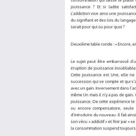
consommation qui laisse le plaisir d
jouissance ? Et si ladite satisfa
L’addiction vise ainsi une jouissan
du signifiant et des lois du langa
serait pour qui ou pour quoi ?
Deuxième table ronde : « Encore, en
Le sujet peut être embarrassé d’
irruption de jouissance inoubliable
Cette jouissance est Une, elle ne f
succession qui se compte et qui s’
avec un gain. Inversement dans l’a
même Un mais il n’y a pas de gain. 
jouissance. De cette expérience le
ou encore compensatoire, seule l
d’introduire du nouveau. Il fait ai
son vécu « addictif » et finir par « 
la consommation suspend toujours l