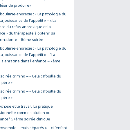
désir de produire»
 boulimie-anorexie : « La pathologie du
la jouissance de l’appétit » – « La
nce du refus anorexique et la
nce » du thérapeute à obtenir sa
ormation » – 8ème soirée
 boulimie-anorexie : « La pathologie du
la jouissance de l’appétit » – “La
 s’enracine dans l’enfance – 7ème
oirée crimino – « Cela cafouille du
 père »
oirée crimino – « Cela cafouille du
 père »
ychose et le travail. La pratique
sionnelle comme solution ou
ance? 57ème soirée clinique
ensemble – mais séparés » – « L’enfant