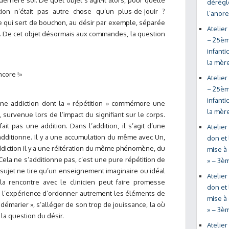
errière soi. De quel objet s’agit-il alors, pour quelle
déréglé
ction n’était pas autre chose qu’un plus-de-jouir ?
l’anor
ce qui sert de bouchon, au désir par exemple, séparée
Atelier
ge. De cet objet désormais aux commandes, la question
– 25ème
infanti
la mère
core !»
Atelier
– 25ème
infanti
une addiction dont la « répétition » commémore une
la mère
, survenue lors de l’impact du signifiant sur le corps.
ait pas une addition. Dans l’addition, il s’agit d’une
Atelier
additionne. Il y a une accumulation du même avec Un,
don et 
ddiction il y a une réitération du même phénomène, du
mise à 
Cela ne s’additionne pas, c’est une pure répétition de
» – 3è
 sujet ne tire qu’un enseignement imaginaire ou idéal
Atelier
a rencontre avec le clinicien peut faire promesse
don et 
nsi l’expérience d’ordonner autrement les éléments de
mise à 
se démarier », s’alléger de son trop de jouissance, la où
» – 3è
a question du désir.
Atelier