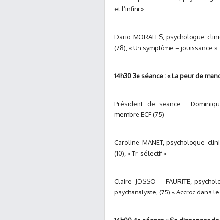
et l’infini »
Dario MORALES, psychologue clini
(78), « Un symptôme – jouissance »
14h30 3e séance : « La peur de man
Président de séance : Dominique
membre ECF (75)
Caroline MANET, psychologue clini
(10), « Tri sélectif »
Claire JOSSO – FAURITE, psycholo
psychanalyste, (75) « Accroc dans l