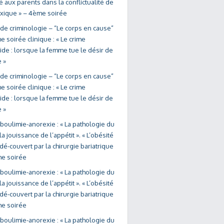
 aux parents dans la conflictualité de
exique » – 4ème soirée
 de criminologie – “Le corps en cause”
 soirée clinique : « Le crime
cide : lorsque la femme tue le désir de
 »
 de criminologie – “Le corps en cause”
 soirée clinique : « Le crime
cide : lorsque la femme tue le désir de
 »
 boulimie-anorexie : « La pathologie du
la jouissance de l’appétit ». « L’obésité
dé-couvert par la chirurgie bariatrique
me soirée
 boulimie-anorexie : « La pathologie du
la jouissance de l’appétit ». « L’obésité
dé-couvert par la chirurgie bariatrique
me soirée
 boulimie-anorexie : « La pathologie du