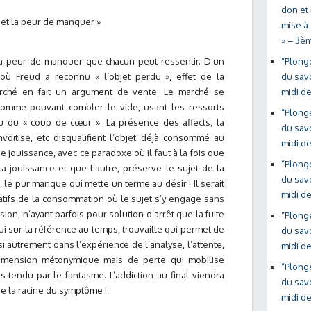
don et 
f et la peur de manquer »
mise à 
» – 3è
t la peur de manquer que chacun peut ressentir. D’un
“Plonge
où Freud a reconnu « l’objet perdu », effet de la
du sav
marché en fait un argument de vente. Le marché se
midi de
 comme pouvant combler le vide, usant les ressorts
“Plonge
ou du « coup de cœur ». La présence des affects, la
du sav
nvoitise, etc disqualifient l’objet déjà consommé au
midi de
e jouissance, avec ce paradoxe où il faut à la fois que
“Plonge
a jouissance et que l’autre, préserve le sujet de la
du sav
 le pur manque qui mette un terme au désir ! Il serait
midi de
ratifs de la consommation où le sujet s’y engage sans
ulsion, n’ayant parfois pour solution d’arrêt que la fuite
“Plonge
i sur la référence au temps, trouvaille qui permet de
du sav
nsi autrement dans l’expérience de l’analyse, l’attente,
midi de
imension métonymique mais de perte qui mobilise
“Plonge
s-tendu par le fantasme. L’addiction au final viendra
du sav
ue la racine du symptôme !
midi de