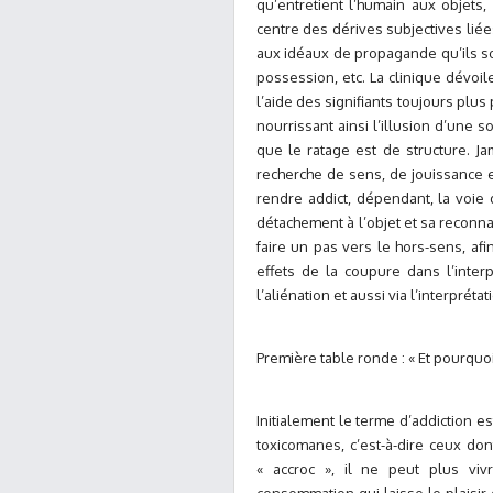
qu’entretient l’humain aux objets,
centre des dérives subjectives liée
aux idéaux de propagande qu’ils sol
possession, etc. La clinique dévoi
l’aide des signifiants toujours plu
nourrissant ainsi l’illusion d’une 
que le ratage est de structure. J
recherche de sens, de jouissance et
rendre addict, dépendant, la voie 
détachement à l’objet et sa reconn
faire un pas vers le hors-sens, afi
effets de la coupure dans l’inter
l’aliénation et aussi via l’interprétat
Première table ronde : « Et pourquoi 
Initialement le terme d’addiction 
toxicomanes, c’est-à-dire ceux do
« accroc », il ne peut plus vi