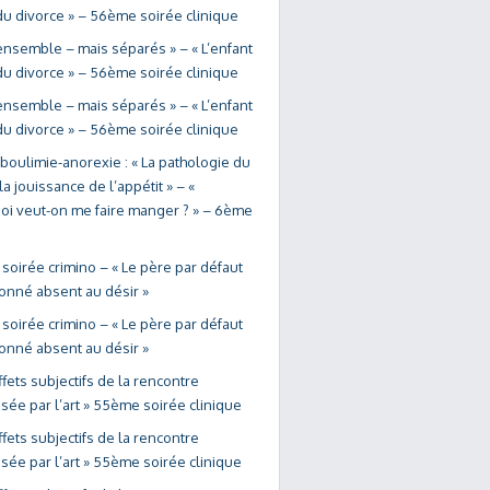
du divorce » – 56ème soirée clinique
ensemble – mais séparés » – « L’enfant
du divorce » – 56ème soirée clinique
ensemble – mais séparés » – « L’enfant
du divorce » – 56ème soirée clinique
 boulimie-anorexie : « La pathologie du
la jouissance de l’appétit » – «
oi veut-on me faire manger ? » – 6ème
soirée crimino – « Le père par défaut
bonné absent au désir »
soirée crimino – « Le père par défaut
bonné absent au désir »
ffets subjectifs de la rencontre
sée par l’art » 55ème soirée clinique
ffets subjectifs de la rencontre
sée par l’art » 55ème soirée clinique