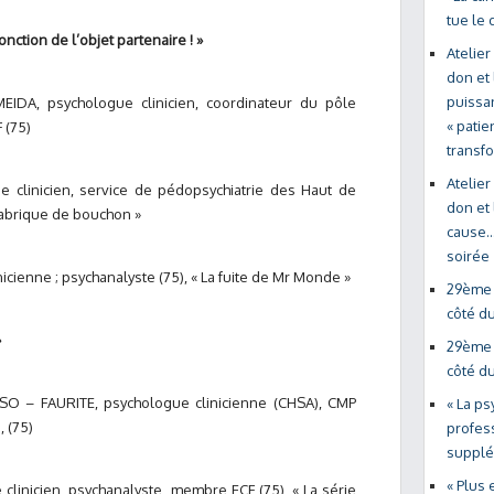
tue le 
onction de l’objet partenaire ! »
Atelier
don et 
puissa
MEIDA, psychologue clinicien, coordinateur du pôle
« patie
 (75)
transf
Atelier
clinicien, service de pédopsychiatrie des Haut de
don et 
 fabrique de bouchon »
cause…
soirée
ienne ; psychanalyste (75), « La fuite de Mr Monde »
29ème s
côté du
»
29ème s
côté du
SSO – FAURITE, psychologue clinicienne (CHSA), CMP
« La ps
, (75)
profes
supplé
« Plus 
linicien, psychanalyste, membre ECF (75), « La série