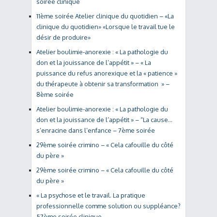
soirée clinique
11ème soirée Atelier clinique du quotidien – «La
clinique du quotidien» «Lorsque le travail tue le
désir de produire»
Atelier boulimie-anorexie : « La pathologie du
don et la jouissance de l’appétit » – « La
puissance du refus anorexique et la « patience »
du thérapeute à obtenir sa transformation » –
8ème soirée
Atelier boulimie-anorexie : « La pathologie du
don et la jouissance de l’appétit » – “La cause…
s’enracine dans l’enfance – 7ème soirée
29ème soirée crimino – « Cela cafouille du côté
du père »
29ème soirée crimino – « Cela cafouille du côté
du père »
« La psychose et le travail. La pratique
professionnelle comme solution ou suppléance?
57ème soirée clinique