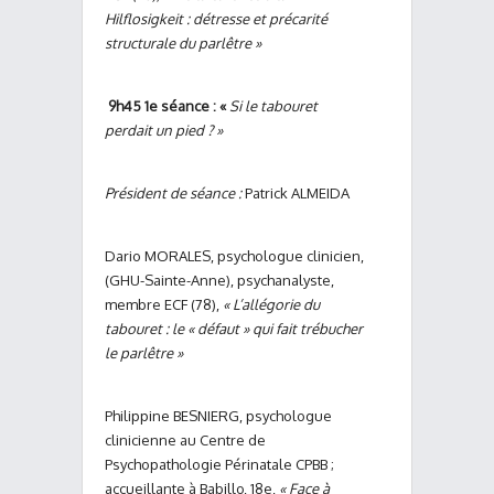
Hilflosigkeit : détresse et précarité
structurale du parlêtre »
9h45 1
e
séance : «
Si le tabouret
perdait un pied ? »
Président de séance :
Patrick ALMEIDA
Dario MORALES, psychologue clinicien,
(GHU-Sainte-Anne), psychanalyste,
membre ECF (78),
« L’allégorie du
tabouret : le « défaut » qui fait trébucher
le parlêtre »
Philippine BESNIERG, psychologue
clinicienne au Centre de
Psychopathologie Périnatale CPBB ;
accueillante à Babillo, 18
e
,
« Face à