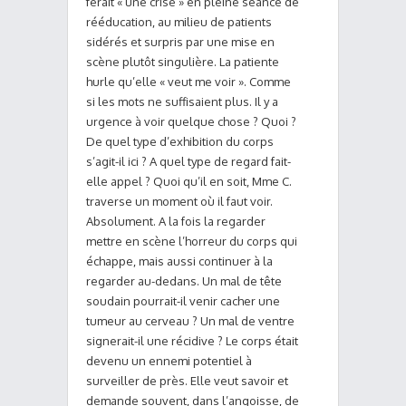
ferait « une crise » en pleine séance de
rééducation, au milieu de patients
sidérés et surpris par une mise en
scène plutôt singulière. La patiente
hurle qu’elle « veut me voir ». Comme
si les mots ne suffisaient plus. Il y a
urgence à voir quelque chose ? Quoi ?
De quel type d’exhibition du corps
s’agit-il ici ? A quel type de regard fait-
elle appel ? Quoi qu’il en soit, Mme C.
traverse un moment où il faut voir.
Absolument. A la fois la regarder
mettre en scène l’horreur du corps qui
échappe, mais aussi continuer à la
regarder au-dedans. Un mal de tête
soudain pourrait-il venir cacher une
tumeur au cerveau ? Un mal de ventre
signerait-il une récidive ? Le corps était
devenu un ennemi potentiel à
surveiller de près. Elle veut savoir et
demande souvent, dans l’angoisse, de