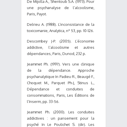
De Mijolla A., Shentoub S.A. (1973). Pour
une psychanalyse de l’alcoolisme,
Paris, Payot.
Delrieu A. (1988). L’inconsistance de la
toxicomanie, Analytica, n° 53, pp. 10-126.
Descombey J-P. (2005). L’économie
addictive, l’alcoolisme et autres
dépendances, Paris, Dunod, 232 p.
Jeammet Ph. (1997). Vers une clinique
de la dépendance. Approche
psychanalytique In Padieu R., Beaugé F.,
Choquet M., Parquet Ph-J, Stinus L.,
Dépendance et conduites de
consommations, Paris, Les Éditions de
l’Inserm, pp. 33-56.
Jeammet Ph. (2000). Les conduites
addictives : un pansement pour la
psyché In Le Poulichet S. (dir). Les