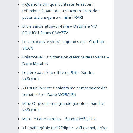
« Quand la clinique ‘conteste’ le savoir :
réflexions à partir de la rencontre avec des
patients transgenre » – Eirini RARI
Entre savoir et savoir-faire – Delphine NID
BOUHOU, Fanny CAVAZZA
Le saut dans le vide/ Le grand saut – Charlotte
VILAIN
Préambule : La dimension créatrice de la vérité –
Dario Morales
Le père passé au crible du RSI – Sandra
VASQUEZ
« Et si un jour mes enfants me demandaient des
comptes ? » – Dario MORALES
Mme O : je suis une grande gueule! – Sandra
VASQUEZ
Marc, le Pater familias – Sandra VASQUEZ
« La pathogénie de l’Œdipe » : « Chez moi, il n’y a